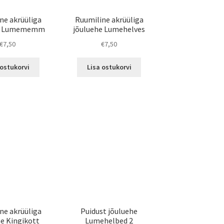
ne akrüüliga
Ruumiline akrüüliga
he Lumememm
jõuluehe Lumehelves
€
7,50
€
7,50
 ostukorvi
Lisa ostukorvi
ne akrüüliga
Puidust jõuluehe
he Kingikott
Lumehelbed 2