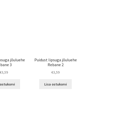
ipsuga jõuluehe
Puidust lipsuga jõuluehe
bane 3
Rebane 2
€
3,59
€
3,59
 ostukorvi
Lisa ostukorvi