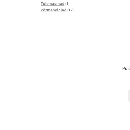
1
toodet
Tulemasinad
1
toode
12
Võtmehoidjad
12
toodet
Pui