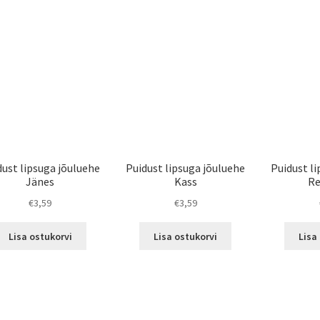
dust lipsuga jõuluehe
Puidust lipsuga jõuluehe
Puidust l
Jänes
Kass
Re
€
3,59
€
3,59
Lisa ostukorvi
Lisa ostukorvi
Lisa