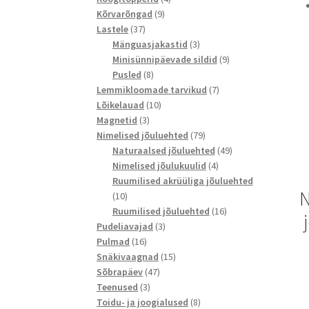
9
toodet
Kõrvarõngad
9
37
toodet
Lastele
37
toodet
3
Mänguasjakastid
3
toodet
9
Minisünnipäevade sildid
9
8
toodet
Pusled
8
toodet
7
Lemmikloomade tarvikud
7
10
toodet
Lõikelauad
10
3
toodet
Magnetid
3
toodet
79
Nimelised jõuluehted
79
toodet
49
Naturaalsed jõuluehted
49
4
toodet
Nimelised jõulukuulid
4
toodet
Ruumilised akrüüliga jõuluehted
N
10
10
toodet
16
Ruumilised jõuluehted
16
3
toodet
Pudeliavajad
3
16
toodet
Pulmad
16
toodet
15
Snäkivaagnad
15
47
toodet
Sõbrapäev
47
3
toodet
Teenused
3
toodet
8
Toidu- ja joogialused
8