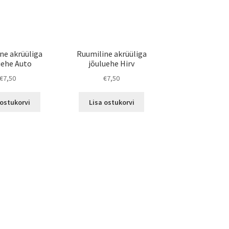
chosen
on
on
the
the
product
product
page
page
ne akrüüliga
Ruumiline akrüüliga
uehe Auto
jõuluehe Hirv
€
7,50
€
7,50
 ostukorvi
Lisa ostukorvi