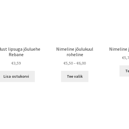
dust lipsuga jõuluehe
Nimeline jõulukuul
Nimeline 
Rebane
roheline
€
5,
Price
€
3,59
€
5,50
–
€
6,00
range:
Te
This
€5,50
Lisa ostukorvi
Tee valik
product
through
has
€6,00
multiple
variants.
The
options
may
be