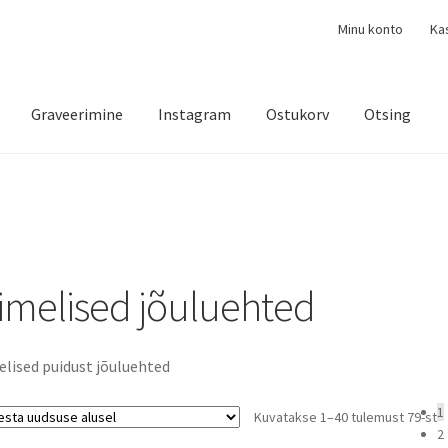
Minu konto
Ka
Graveerimine
Instagram
Ostukorv
Otsing
imelised jõuluehted
lised puidust jõuluehted
1
S
Kuvatakse 1–40 tulemust 79-st
2
b