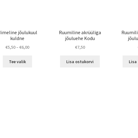
chosen
on
the
product
page
imeline jõulukuul
Ruumiline akrüüliga
Ruumili
kuldne
jõuluehe Kodu
jõul
Price
€
5,50
–
€
6,00
€
7,50
range:
This
€5,50
Tee valik
Lisa ostukorvi
Lisa
product
through
has
€6,00
multiple
variants.
The
options
may
be
chosen
on
the