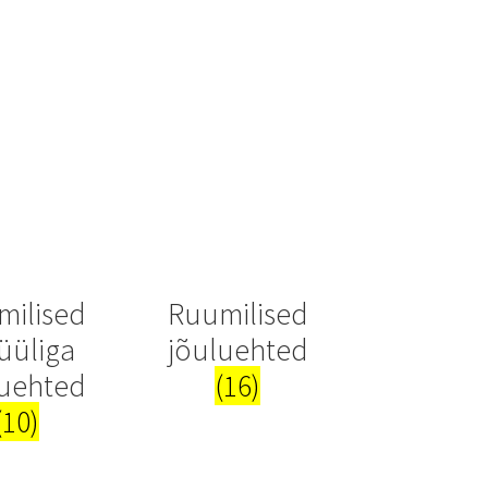
test
milised
Ruumilised
üüliga
jõuluehted
luehted
(16)
(10)