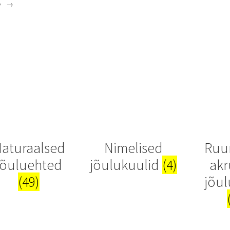
→
la
aturaalsed
Nimelised
Ruu
jõuluehted
jõulukuulid
(4)
akr
(49)
jõu