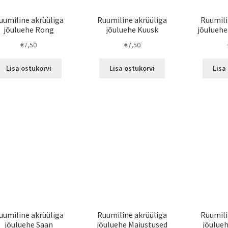
product
page
uumiline akrüüliga
Ruumiline akrüüliga
Ruumili
jõuluehe Rong
jõuluehe Kuusk
jõulue
€
7,50
€
7,50
Lisa ostukorvi
Lisa ostukorvi
Lisa
uumiline akrüüliga
Ruumiline akrüüliga
Ruumili
jõuluehe Saan
jõuluehe Maiustused
jõulue