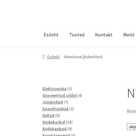
Liigu
Liigu
navigeerimisele
sisu
juurde
Esileht
Tooted
Kontakt
Meist
Esileht
Nimelised jõuluehted
N
3
Elektroonika
3
toodet
4
Graveeritud sildid
4
7
toodet
Jooginõud
7
toodet
2
Kaarditaskud
2
Nime
9
toodet
Kellad
9
toodet
28
Kinkekarbid
28
9
toodet
Kodukaubad
9
toodet
4
Koogitopperid
4