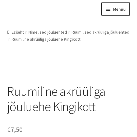
Liigu
Liigu
Menüü
navigeerimisele
sisu
juurde
Esileht
Esileht
Nimelised jõuluehted
Ruumilised akrüüliga jõuluehted
Otsing
Ruumiline akrüüliga jõuluehe Kingikott
Tooted
Kontakt
Meist
Graveerimine
Ruumiline akrüüliga
Instagram
jõuluehe Kingikott
Minu konto
Ostukorv
€
7,50
Kassa