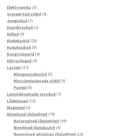
3
Elektroonika
3
toodet
4
Graveeritud sildid
4
7
toodet
Jooginõud
7
toodet
2
Kaarditaskud
2
9
toodet
Kellad
9
toodet
28
Kinkekarbid
28
9
toodet
Kodukaubad
9
toodet
4
Koogitopperid
4
9
toodet
Kõrvarõngad
9
37
toodet
Lastele
37
toodet
3
Mänguasjakastid
3
toodet
9
Minisünnipäevade sildid
9
8
toodet
Pusled
8
toodet
7
Lemmikloomade tarvikud
7
10
toodet
Lõikelauad
10
3
toodet
Magnetid
3
toodet
79
Nimelised jõuluehted
79
toodet
49
Naturaalsed jõuluehted
49
4
toodet
Nimelised jõulukuulid
4
toodet
10
Ruumilised akrüüliga jõuluehted
10