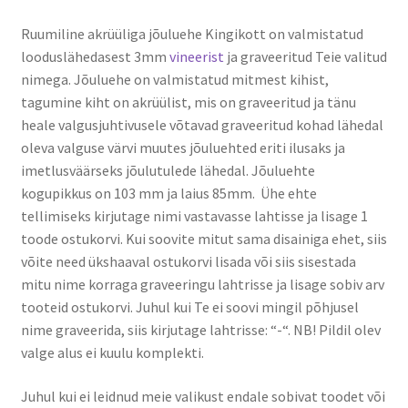
Ruumiline akrüüliga jõuluehe Kingikott on valmistatud
looduslähedasest 3mm
vineerist
ja graveeritud Teie valitud
nimega. Jõuluehe on valmistatud mitmest kihist,
tagumine kiht on akrüülist, mis on graveeritud ja tänu
heale valgusjuhtivusele võtavad graveeritud kohad lähedal
oleva valguse värvi muutes jõuluehted eriti ilusaks ja
imetlusväärseks jõulutulede lähedal. Jõuluehte
kogupikkus on 103 mm ja laius 85mm. Ühe ehte
tellimiseks kirjutage nimi vastavasse lahtisse ja lisage 1
toode ostukorvi. Kui soovite mitut sama disainiga ehet, siis
võite need ükshaaval ostukorvi lisada või siis sisestada
mitu nime korraga graveeringu lahtrisse ja lisage sobiv arv
tooteid ostukorvi. Juhul kui Te ei soovi mingil põhjusel
nime graveerida, siis kirjutage lahtrisse: “-“. NB! Pildil olev
valge alus ei kuulu komplekti.
Juhul kui ei leidnud meie valikust endale sobivat toodet või