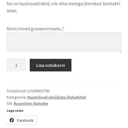
Sul on huvitavaid ideid, siis võta meiega ühendust
kontakti
lehel
.
Nimi/nimed graveerimiseks:
*
Ruumiline
Lisa ostukorvi
akrüüliga
jõuluehe
Kingikott
kogus
Tootekood:
LAS00003790
Kategooria:
Ruumilised akrüüliga jõuluehted
Silt:
Ruumiline jõuluehe
Jaga seda:
Facebook