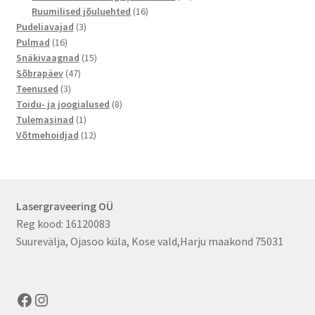
16
toodet
Ruumilised jõuluehted
16
3
toodet
Pudeliavajad
3
16
toodet
Pulmad
16
toodet
15
Snäkivaagnad
15
47
toodet
Sõbrapäev
47
3
toodet
Teenused
3
toodet
8
Toidu- ja joogialused
8
1
toodet
Tulemasinad
1
toode
12
Võtmehoidjad
12
toodet
Lasergraveering OÜ
Reg kood: 16120083
Suurevälja, Ojasoo küla, Kose vald,Harju maakond 75031
Facebook
Instagram