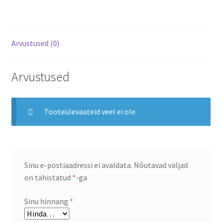
Arvustused (0)
Arvustused
Tooteülevaateid veel ei ole.
Sinu e-postiaadressi ei avaldata.
Nõutavad väljad
on tähistatud
*
-ga
Sinu hinnang
*