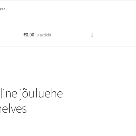
ssa
€
0,00
0 artiklit
ine jõuluehe
elves