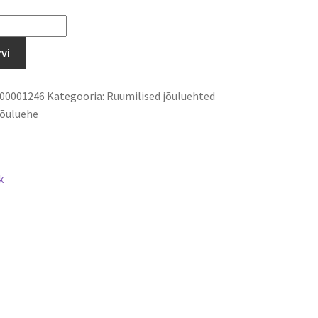
rvi
00001246
Kategooria:
Ruumilised jõuluehted
jõuluehe
k