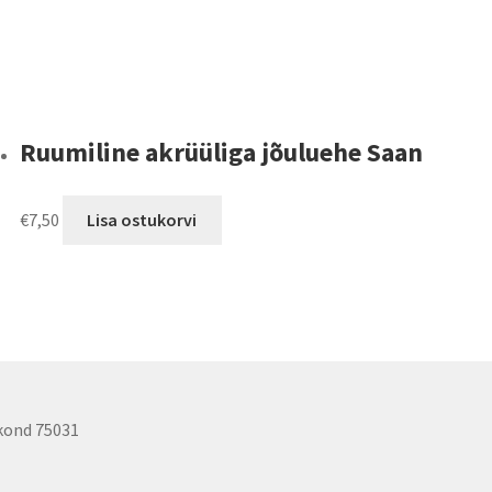
Ruumiline akrüüliga jõuluehe Saan
€
7,50
Lisa ostukorvi
akond 75031