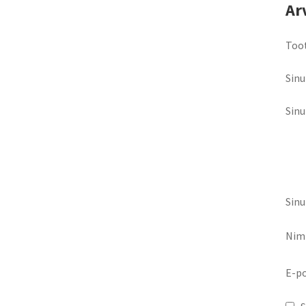
Ar
Toot
Sinu
Sin
Sinu
Nim
E-p