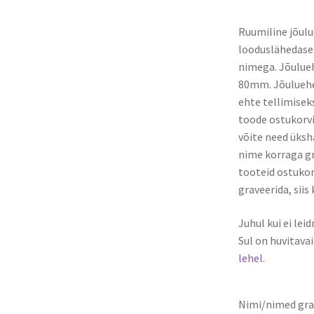
Ruumiline jõul
looduslähedas
nimega. Jõulueh
80mm. Jõuluehe 
ehte tellimiseks
toode ostukorvi.
võite need üksha
nime korraga gra
tooteid ostukorv
graveerida, siis 
Juhul kui ei lei
Sul on huvitavai
lehel
.
Nimi/nimed gra