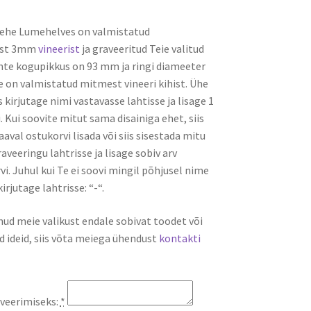
uehe Lumehelves on valmistatud
est 3mm
vineerist
ja graveeritud Teie valitud
te kogupikkus on 93 mm ja ringi diameeter
on valmistatud mitmest vineeri kihist. Ühe
 kirjutage nimi vastavasse lahtisse ja lisage 1
 Kui soovite mitut sama disainiga ehet, siis
aval ostukorvi lisada või siis sisestada mitu
veeringu lahtrisse ja lisage sobiv arv
i. Juhul kui Te ei soovi mingil põhjusel nime
kirjutage lahtrisse: “-“.
dnud meie valikust endale sobivat toodet või
d ideid, siis võta meiega ühendust
kontakti
veerimiseks:
*