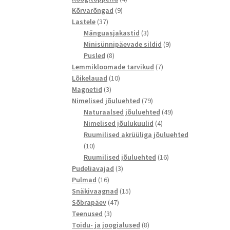
9
toodet
Kõrvarõngad
9
37
toodet
Lastele
37
toodet
3
Mänguasjakastid
3
toodet
9
Minisünnipäevade sildid
9
8
toodet
Pusled
8
toodet
7
Lemmikloomade tarvikud
7
10
toodet
Lõikelauad
10
3
toodet
Magnetid
3
toodet
79
Nimelised jõuluehted
79
toodet
49
Naturaalsed jõuluehted
49
4
toodet
Nimelised jõulukuulid
4
toodet
Ruumilised akrüüliga jõuluehted
10
10
toodet
16
Ruumilised jõuluehted
16
3
toodet
Pudeliavajad
3
16
toodet
Pulmad
16
toodet
15
Snäkivaagnad
15
47
toodet
Sõbrapäev
47
3
toodet
Teenused
3
toodet
8
Toidu- ja joogialused
8