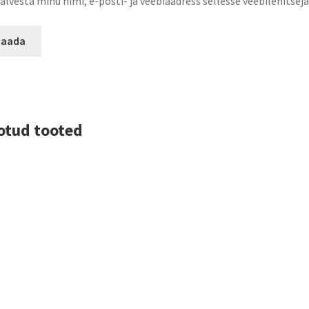
alvesta minu nimi, e-posti- ja veebiaadress sellesse veebilehitse
otud tooted