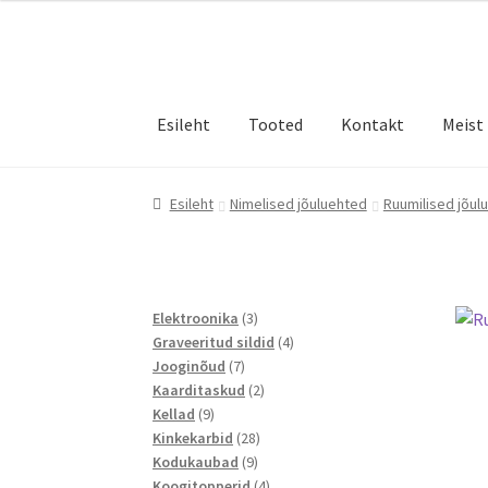
Liigu
Liigu
navigeerimisele
sisu
juurde
Esileht
Tooted
Kontakt
Meist
Esileht
Nimelised jõuluehted
Ruumilised jõul
3
Elektroonika
3
toodet
4
Graveeritud sildid
4
7
toodet
Jooginõud
7
toodet
2
Kaarditaskud
2
9
toodet
Kellad
9
toodet
28
Kinkekarbid
28
9
toodet
Kodukaubad
9
toodet
4
Koogitopperid
4