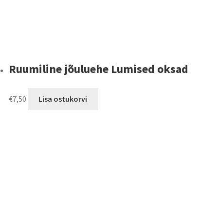
Ruumiline jõuluehe Lumised oksad
€
7,50
Lisa ostukorvi