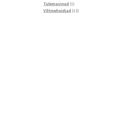
1
toodet
Tulemasinad
1
toode
12
Võtmehoidjad
12
toodet