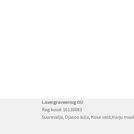
Lasergraveering OÜ
Reg kood: 16120083
Suurevälja, Ojasoo küla, Kose vald,Harju ma