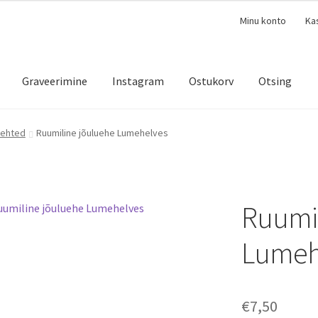
Minu konto
Ka
Graveerimine
Instagram
Ostukorv
Otsing
uehted
Ruumiline jõuluehe Lumehelves
Ruumil
Lumeh
€
7,50