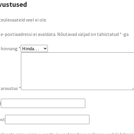
vustused
eülevaateid veel ei ole.
 e-postiaadressi ei avaldata.
Nõutavad väljad on tähistatud
*
-ga
u hinnang
*
 arvustus
*
i
ost