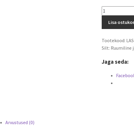
Ruumiline
jõuluehe
Lisa ostuko
Lumehelves
kogus
Tootekood:
LAS
Silt:
Ruumiline 
Jaga seda:
Faceboo
Arvustused (0)