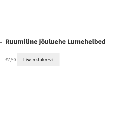
Ruumiline jõuluehe Lumehelbed
€
7,50
Lisa ostukorvi