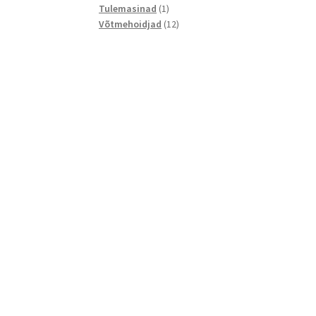
1
toodet
Tulemasinad
1
toode
12
Võtmehoidjad
12
toodet