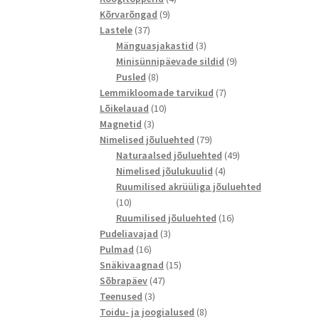
9
toodet
Kõrvarõngad
9
37
toodet
Lastele
37
toodet
3
Mänguasjakastid
3
toodet
9
Minisünnipäevade sildid
9
8
toodet
Pusled
8
toodet
7
Lemmikloomade tarvikud
7
10
toodet
Lõikelauad
10
3
toodet
Magnetid
3
toodet
79
Nimelised jõuluehted
79
toodet
49
Naturaalsed jõuluehted
49
4
toodet
Nimelised jõulukuulid
4
toodet
Ruumilised akrüüliga jõuluehted
10
10
toodet
16
Ruumilised jõuluehted
16
3
toodet
Pudeliavajad
3
16
toodet
Pulmad
16
toodet
15
Snäkivaagnad
15
47
toodet
Sõbrapäev
47
3
toodet
Teenused
3
toodet
8
Toidu- ja joogialused
8