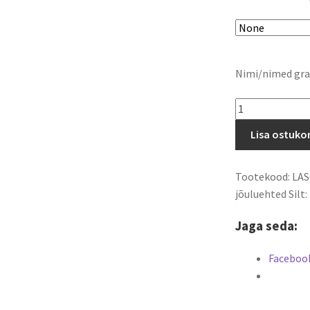
Nimi/nimed gra
Puidust
lipsuga
Lisa ostuko
jõuluehe
Kodu
2
Tootekood:
LAS
kogus
jõuluehted
Silt:
Jaga seda:
Faceboo