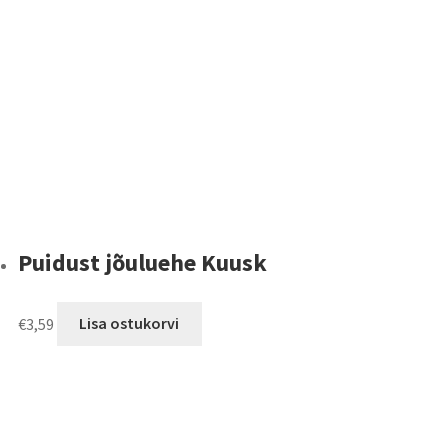
Puidust jõuluehe Kuusk
€
3,59
Lisa ostukorvi