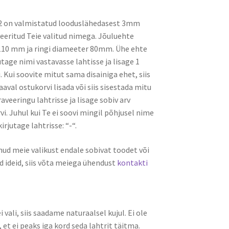
2 on valmistatud looduslähedasest 3mm
eeritud Teie valitud nimega. Jõuluehte
110 mm ja ringi diameeter 80mm. Ühe ehte
utage nimi vastavasse lahtisse ja lisage 1
 Kui soovite mitut sama disainiga ehet, siis
aval ostukorvi lisada või siis sisestada mitu
veeringu lahtrisse ja lisage sobiv arv
i. Juhul kui Te ei soovi mingil põhjusel nime
kirjutage lahtrisse: “-“.
dnud meie valikust endale sobivat toodet või
d ideid, siis võta meiega ühendust
kontakti
i vali, siis saadame naturaalsel kujul. Ei ole
, et ei peaks iga kord seda lahtrit täitma.