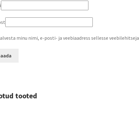
i
ost
alvesta minu nimi, e-posti- ja veebiaadress sellesse veebilehitse
otud tooted