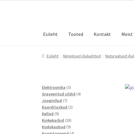
Liigu
Liigu
navigeerimisele
sisu
juurde
Esileht
Tooted
Kontakt
Meist
Esileht
Nimelised jõuluehted
Naturaalsed jõu
3
Elektroonika
3
toodet
4
Graveeritud sildid
4
7
toodet
Jooginõud
7
toodet
2
Kaarditaskud
2
9
toodet
Kellad
9
toodet
28
Kinkekarbid
28
9
toodet
Kodukaubad
9
toodet
4
Koogitopperid
4