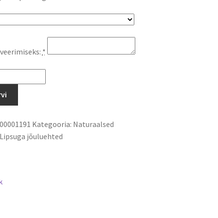
veerimiseks:
*
rvi
00001191
Kategooria:
Naturaalsed
Lipsuga jõuluehted
k