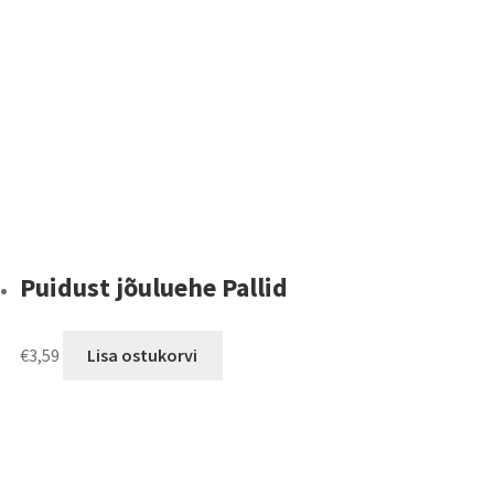
Puidust jõuluehe Pallid
€
3,59
Lisa ostukorvi