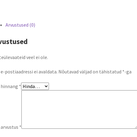
Arvustused (0)
vustused
eülevaateid veel ei ole.
 e-postiaadressi ei avaldata.
Nõutavad väljad on tähistatud
*
-ga
u hinnang
*
 arvustus
*