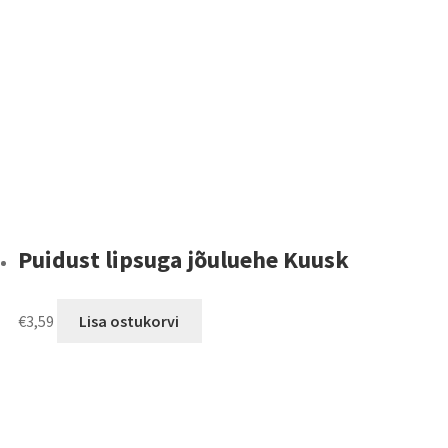
Puidust lipsuga jõuluehe Kuusk
€
3,59
Lisa ostukorvi