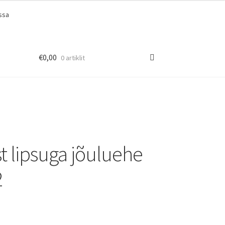
ssa
€
0,00
0 artiklit
t lipsuga jõuluehe
2