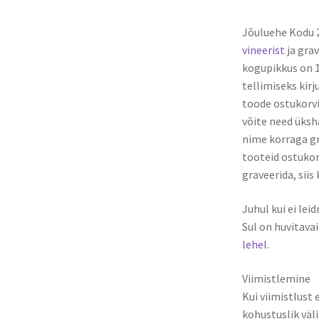
Jõuluehe Kodu 
vineerist
ja grav
kogupikkus on 
tellimiseks kirj
toode ostukorvi.
võite need üksha
nime korraga gra
tooteid ostukorv
graveerida, siis 
Juhul kui ei lei
Sul on huvitavai
lehel
.
Viimistlemine
Kui viimistlust e
kohustuslik väli