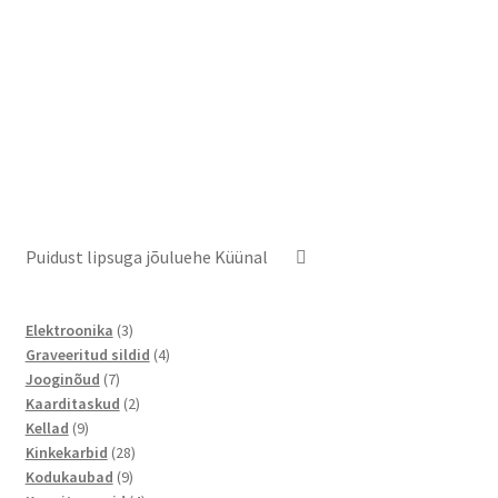
Puidust lipsuga jõuluehe Küünal
3
Elektroonika
3
toodet
4
Graveeritud sildid
4
7
toodet
Jooginõud
7
toodet
2
Kaarditaskud
2
9
toodet
Kellad
9
toodet
28
Kinkekarbid
28
9
toodet
Kodukaubad
9