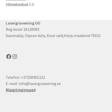
toode
12
Võtmehoidjad
12
toodet
Lasergraveering OÜ
Reg kood: 16120083
Suurevälja, Ojasoo küla, Kose vald,Harju maakond 75031
Facebook
Instagram
Telefon: +37258455222
E-mail: info@lasergraveering.ee
Müügitingimused