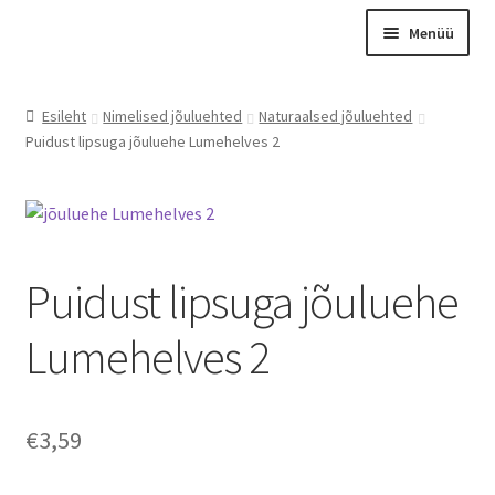
Liigu
Liigu
Menüü
navigeerimisele
sisu
juurde
Esileht
Esileht
Nimelised jõuluehted
Naturaalsed jõuluehted
Otsing
Puidust lipsuga jõuluehe Lumehelves 2
Tooted
Kontakt
Meist
Puidust lipsuga jõuluehe
Graveerimine
Instagram
Lumehelves 2
Minu konto
Ostukorv
€
3,59
Kassa