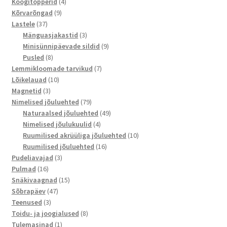
toodet
4
Koogitopperid
4
9
toodet
Kõrvarõngad
9
37
toodet
Lastele
37
toodet
3
Mänguasjakastid
3
toodet
9
Minisünnipäevade sildid
9
8
toodet
Pusled
8
toodet
7
Lemmikloomade tarvikud
7
10
toodet
Lõikelauad
10
3
toodet
Magnetid
3
toodet
79
Nimelised jõuluehted
79
toodet
49
Naturaalsed jõuluehted
49
4
toodet
Nimelised jõulukuulid
4
toodet
10
Ruumilised akrüüliga jõuluehted
10
16
toodet
Ruumilised jõuluehted
16
3
toodet
Pudeliavajad
3
16
toodet
Pulmad
16
toodet
15
Snäkivaagnad
15
47
toodet
Sõbrapäev
47
3
toodet
Teenused
3
toodet
8
Toidu- ja joogialused
8
1
toodet
Tulemasinad
1