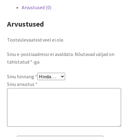
Arvustused (0)
Arvustused
Tooteülevaateid veel ei ole.
Sinu e-postiaadressi ei avaldata.
Nõutavad väljad on
tähistatud
*
-ga
Sinu hinnang
*
Sinu arvustus
*