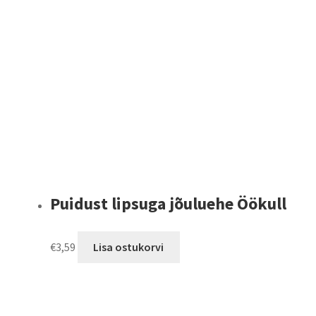
Puidust lipsuga jõuluehe Öökull
€
3,59
Lisa ostukorvi