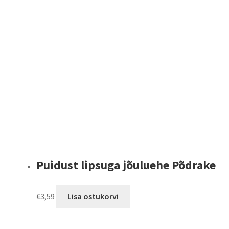
Puidust lipsuga jõuluehe Põdrake
€
3,59
Lisa ostukorvi