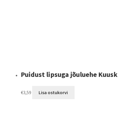
Puidust lipsuga jõuluehe Kuusk
€
3,59
Lisa ostukorvi