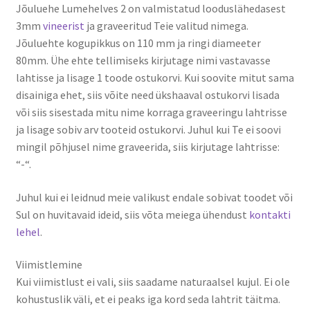
Jõuluehe Lumehelves 2 on valmistatud looduslähedasest
3mm
vineerist
ja graveeritud Teie valitud nimega.
Jõuluehte kogupikkus on 110 mm ja ringi diameeter
80mm. Ühe ehte tellimiseks kirjutage nimi vastavasse
lahtisse ja lisage 1 toode ostukorvi. Kui soovite mitut sama
disainiga ehet, siis võite need ükshaaval ostukorvi lisada
või siis sisestada mitu nime korraga graveeringu lahtrisse
ja lisage sobiv arv tooteid ostukorvi. Juhul kui Te ei soovi
mingil põhjusel nime graveerida, siis kirjutage lahtrisse:
“-“.
Juhul kui ei leidnud meie valikust endale sobivat toodet või
Sul on huvitavaid ideid, siis võta meiega ühendust
kontakti
lehel
.
Viimistlemine
Kui viimistlust ei vali, siis saadame naturaalsel kujul. Ei ole
kohustuslik väli, et ei peaks iga kord seda lahtrit täitma.