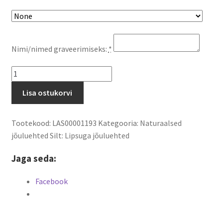
Nimi/nimed graveerimiseks:
*
Puidust
lipsuga
Lisa ostukorvi
jõuluehe
Lumehelves
2
Tootekood:
LAS00001193
Kategooria:
Naturaalsed
kogus
jõuluehted
Silt:
Lipsuga jõuluehted
Jaga seda:
Facebook