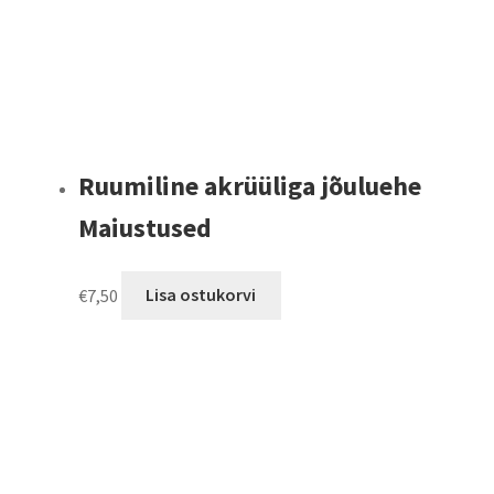
Ruumiline akrüüliga jõuluehe
Maiustused
€
7,50
Lisa ostukorvi