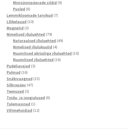
toodet
9
Minisünnipäevade sildid
9
8
toodet
Pusled
8
toodet
7
Lemmikloomade tarvikud
7
10
toodet
Lõikelauad
10
3
toodet
Magnetid
3
toodet
79
Nimelised jõuluehted
79
toodet
49
Naturaalsed jõuluehted
49
4
toodet
Nimelised jõulukuulid
4
toodet
10
Ruumilised akrüüliga jõuluehted
10
16
toodet
Ruumilised jõuluehted
16
3
toodet
Pudeliavajad
3
16
toodet
Pulmad
16
toodet
15
Snäkivaagnad
15
47
toodet
Sõbrapäev
47
3
toodet
Teenused
3
toodet
8
Toidu- ja joogialused
8
1
toodet
Tulemasinad
1
toode
12
Võtmehoidjad
12
toodet