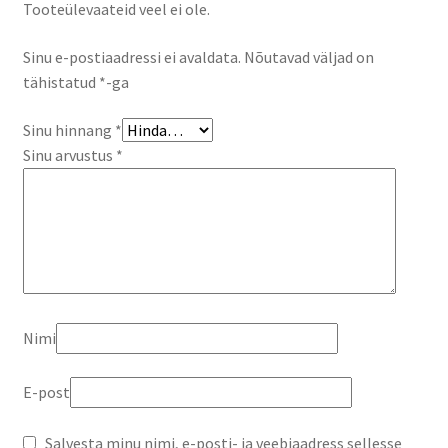
Tooteülevaateid veel ei ole.
Sinu e-postiaadressi ei avaldata.
Nõutavad väljad on
tähistatud
*
-ga
Sinu hinnang
*
Sinu arvustus
*
Nimi
E-post
Salvesta minu nimi, e-posti- ja veebiaadress sellesse