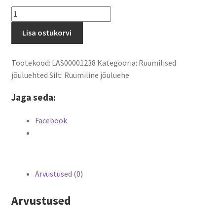
Ruumiline
jõuluehe
Lisa ostukorvi
Oksad
kogus
Tootekood:
LAS00001238
Kategooria:
Ruumilised
jõuluehted
Silt:
Ruumiline jõuluehe
Jaga seda:
Facebook
Arvustused (0)
Arvustused