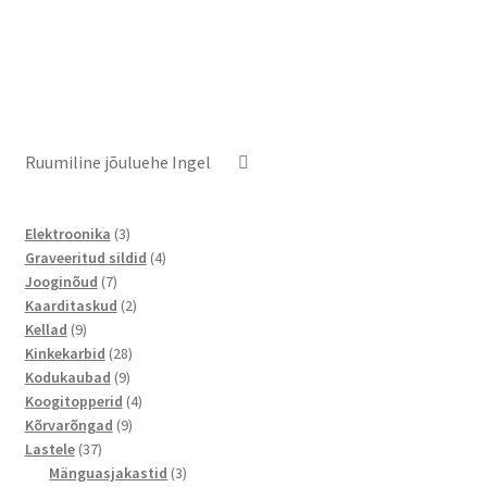
Ruumiline jõuluehe Ingel
3
Elektroonika
3
toodet
4
Graveeritud sildid
4
7
toodet
Jooginõud
7
toodet
2
Kaarditaskud
2
9
toodet
Kellad
9
toodet
28
Kinkekarbid
28
9
toodet
Kodukaubad
9
toodet
4
Koogitopperid
4
9
toodet
Kõrvarõngad
9
37
toodet
Lastele
37
toodet
3
Mänguasjakastid
3