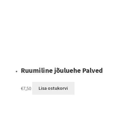
Ruumiline jõuluehe Palved
€
7,50
Lisa ostukorvi