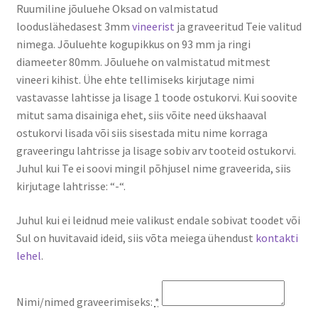
Ruumiline jõuluehe Oksad on valmistatud
looduslähedasest 3mm
vineerist
ja graveeritud Teie valitud
nimega. Jõuluehte kogupikkus on 93 mm ja ringi
diameeter 80mm. Jõuluehe on valmistatud mitmest
vineeri kihist. Ühe ehte tellimiseks kirjutage nimi
vastavasse lahtisse ja lisage 1 toode ostukorvi. Kui soovite
mitut sama disainiga ehet, siis võite need ükshaaval
ostukorvi lisada või siis sisestada mitu nime korraga
graveeringu lahtrisse ja lisage sobiv arv tooteid ostukorvi.
Juhul kui Te ei soovi mingil põhjusel nime graveerida, siis
kirjutage lahtrisse: “-“.
Juhul kui ei leidnud meie valikust endale sobivat toodet või
Sul on huvitavaid ideid, siis võta meiega ühendust
kontakti
lehel
.
Nimi/nimed graveerimiseks:
*