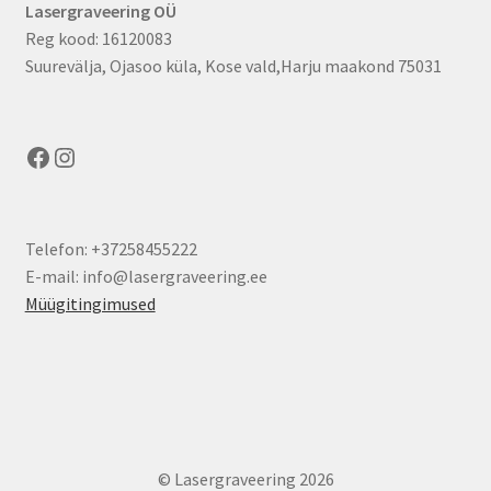
Lasergraveering OÜ
Reg kood: 16120083
Suurevälja, Ojasoo küla, Kose vald,Harju maakond 75031
Facebook
Instagram
Telefon: +37258455222
E-mail: info@lasergraveering.ee
Müügitingimused
© Lasergraveering 2026