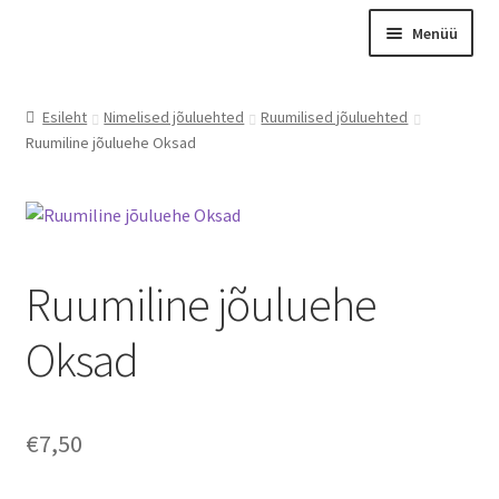
Liigu
Liigu
Menüü
navigeerimisele
sisu
juurde
Esileht
Esileht
Nimelised jõuluehted
Ruumilised jõuluehted
Otsing
Ruumiline jõuluehe Oksad
Tooted
Kontakt
Meist
Ruumiline jõuluehe
Graveerimine
Instagram
Oksad
Minu konto
Ostukorv
€
7,50
Kassa