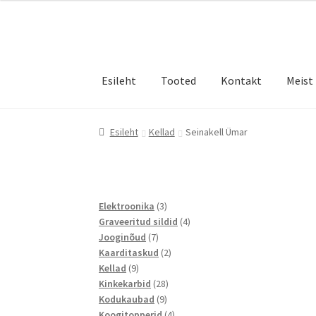
Liigu
Liigu
navigeerimisele
sisu
juurde
Esileht
Tooted
Kontakt
Meist
Esileht
Kellad
Seinakell Ümar
3
Elektroonika
3
toodet
4
Graveeritud sildid
4
7
toodet
Jooginõud
7
toodet
2
Kaarditaskud
2
9
toodet
Kellad
9
toodet
28
Kinkekarbid
28
9
toodet
Kodukaubad
9
toodet
4
Koogitopperid
4