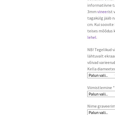
informatiivne t
3mm
vineeri
st 
tagakülg jääb n
cm. Kui soovite 
teises mõõdus k
lehel
.
NB! Tegelikud v
lähtuvalt ekraan
võivad varieerud
Kella diameete
Viimistlemine
*
Nime graveeri