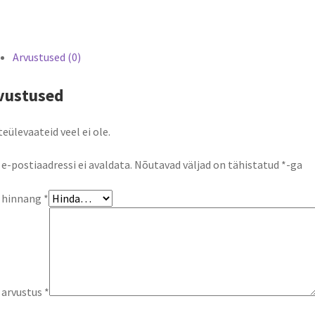
Arvustused (0)
vustused
eülevaateid veel ei ole.
 e-postiaadressi ei avaldata.
Nõutavad väljad on tähistatud
*
-ga
u hinnang
*
 arvustus
*