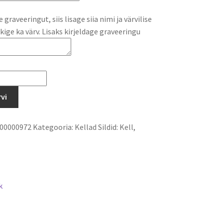
graveeringut, siis lisage siia nimi ja värvilise
ige ka värv. Lisaks kirjeldage graveeringu
rvi
00000972
Kategooria:
Kellad
Sildid:
Kell
,
k