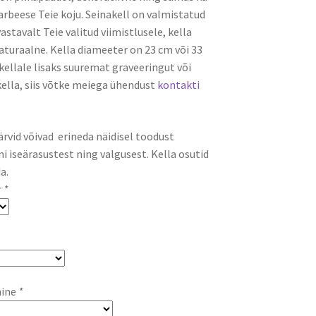
arbeese Teie koju. Seinakell on valmistatud
vastavalt Teie valitud viimistlusele, kella
aturaalne. Kella diameeter on 23 cm või 33
kellale lisaks suuremat graveeringut või
ella, siis võtke meiega ühendust
kontakti
ärvid võivad erineda näidisel toodust
i iseärasustest ning valgusest. Kella osutid
a.
r
*
mine
*