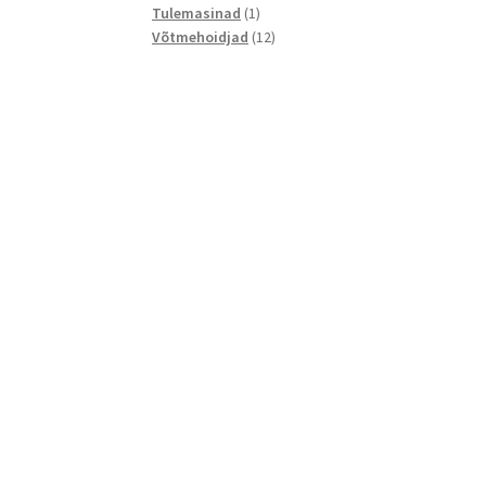
1
toodet
Tulemasinad
1
toode
12
Võtmehoidjad
12
toodet