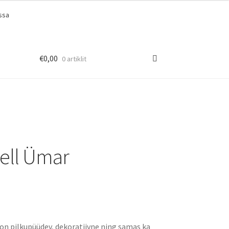
ssa
€
0,00
0 artiklit
ell Ümar
on pilkupüüdev, dekoratiivne ning samas ka