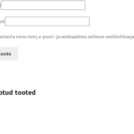
i
ost
alvesta minu nimi, e-posti- ja veebiaadress sellesse veebilehitse
otud tooted