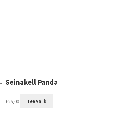
Seinakell Panda
This
€
25,00
Tee valik
product
has
multiple
variants.
The