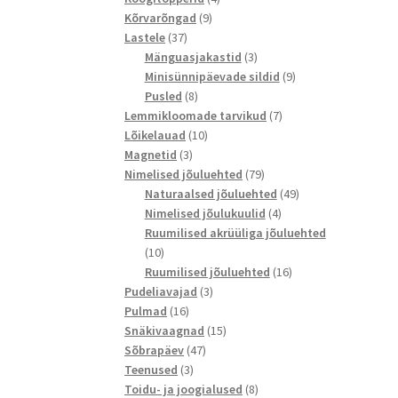
9
toodet
Kõrvarõngad
9
37
toodet
Lastele
37
toodet
3
Mänguasjakastid
3
toodet
9
Minisünnipäevade sildid
9
8
toodet
Pusled
8
toodet
7
Lemmikloomade tarvikud
7
10
toodet
Lõikelauad
10
3
toodet
Magnetid
3
toodet
79
Nimelised jõuluehted
79
toodet
49
Naturaalsed jõuluehted
49
4
toodet
Nimelised jõulukuulid
4
toodet
Ruumilised akrüüliga jõuluehted
10
10
toodet
16
Ruumilised jõuluehted
16
3
toodet
Pudeliavajad
3
16
toodet
Pulmad
16
toodet
15
Snäkivaagnad
15
47
toodet
Sõbrapäev
47
3
toodet
Teenused
3
toodet
8
Toidu- ja joogialused
8