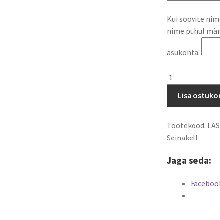
Kui soovite nime 
nime puhul märk
asukohta.
Seinakell
Ümar
Lisa ostuko
kogus
Tootekood:
LAS
Seinakell
Jaga seda:
Faceboo