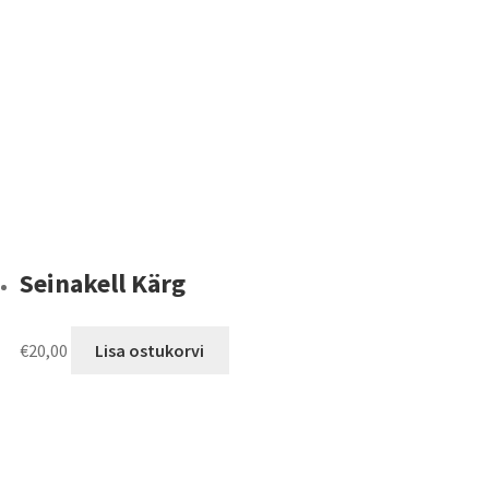
Seinakell Kärg
€
20,00
Lisa ostukorvi