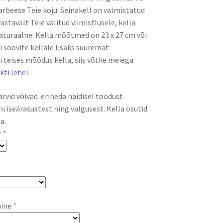
arbeese Teie koju. Seinakell on valmistatud
vastavalt Teie valitud viimistlusele, kella
aturaalne. Kella mõõtmed on 23 x 27 cm või
i soovite kellale lisaks suuremat
i teises mõõdus kella, siis võtke meiega
kti lehel
.
ärvid võivad erineda näidisel toodust
i iseärasustest ning valgusest. Kella osutid
a.
r
*
mine
*