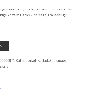
graveeringut, siis lisage siia nimi ja värvilise
ige ka värv. Lisaks kirjeldage graveeringu
rvi
00000971
Kategooriad:
Kellad
,
Sõbrapäev
akell
k