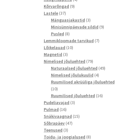
9
toodet
Kõrvarõngad
9
37
toodet
Lastele
37
toodet
3
Mänguasjakastid
3
toodet
9
Minisünnipäevade sildid
9
8
toodet
Pusled
8
toodet
7
Lemmikloomade tarvikud
7
10
toodet
Lõikelauad
10
3
toodet
Magnetid
3
toodet
79
Nimelised jõuluehted
79
toodet
49
Naturaalsed jõuluehted
49
4
toodet
Nimelised jõulukuulid
4
toodet
Ruumilised akrüüliga jõuluehted
10
10
toodet
16
Ruumilised jõuluehted
16
3
toodet
Pudeliavajad
3
16
toodet
Pulmad
16
toodet
15
Snäkivaagnad
15
47
toodet
Sõbrapäev
47
3
toodet
Teenused
3
toodet
8
Toidu- ja joogialused
8