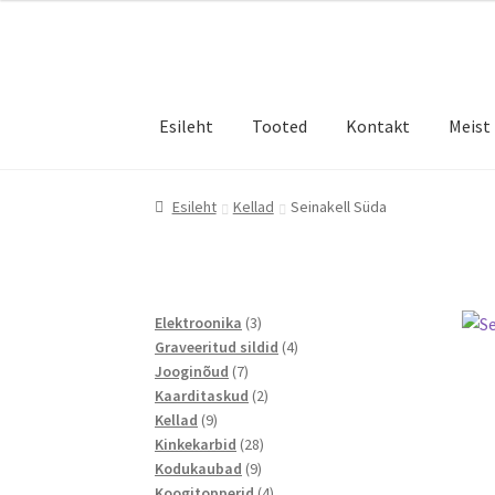
Liigu
Liigu
navigeerimisele
sisu
juurde
Esileht
Tooted
Kontakt
Meist
Esileht
Kellad
Seinakell Süda
3
Elektroonika
3
toodet
4
Graveeritud sildid
4
7
toodet
Jooginõud
7
toodet
2
Kaarditaskud
2
9
toodet
Kellad
9
toodet
28
Kinkekarbid
28
9
toodet
Kodukaubad
9
toodet
4
Koogitopperid
4