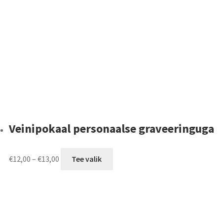
Veinipokaal personaalse graveeringuga
Price
This
€
12,00
–
€
13,00
Tee valik
range:
product
€12,00
has
through
multiple
€13,00
variants.
The