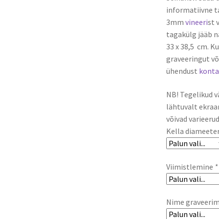
informatiivne t
3mm
vineeri
st 
tagakülg jääb n
33 x 38,5 cm. Ku
graveeringut võ
ühendust
konta
NB! Tegelikud v
lähtuvalt ekraan
võivad varieerud
Kella diameete
Viimistlemine
*
Nime graveeri