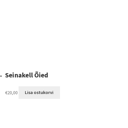
Seinakell Õied
€
20,00
Lisa ostukorvi