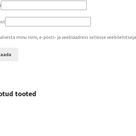
i
ost
alvesta minu nimi, e-posti- ja veebiaadress sellesse veebilehitse
otud tooted