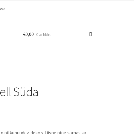
ssa
€
0,00
0 artiklit
ell Süda
on pilkupüüdev, dekoratiivne ning samas ka