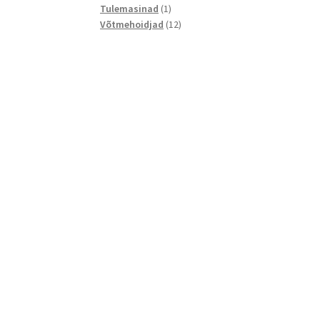
1
toodet
Tulemasinad
1
toode
12
Võtmehoidjad
12
toodet