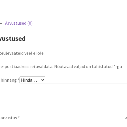
Arvustused (0)
vustused
eülevaateid veel ei ole.
 e-postiaadressi ei avaldata.
Nõutavad väljad on tähistatud
*
-ga
u hinnang
*
 arvustus
*