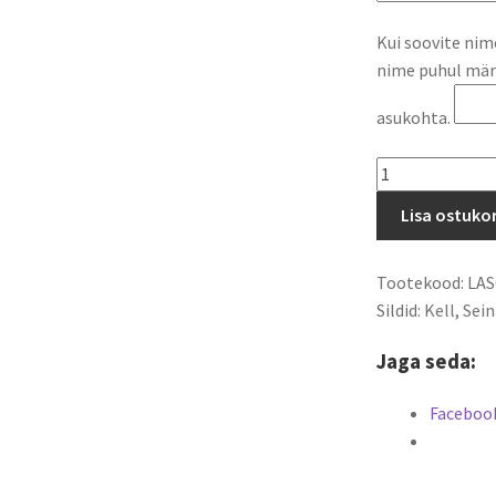
Kui soovite nime 
nime puhul märk
asukohta.
Seinakell
Süda
Lisa ostuko
kogus
Tootekood:
LAS
Sildid:
Kell
,
Sein
Jaga seda:
Faceboo