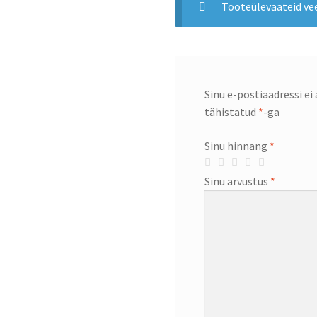
Tooteülevaateid veel
Sinu e-postiaadressi ei 
tähistatud
*
-ga
Sinu hinnang
*
Sinu arvustus
*