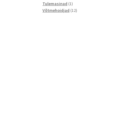
1
toodet
Tulemasinad
1
toode
12
Võtmehoidjad
12
toodet