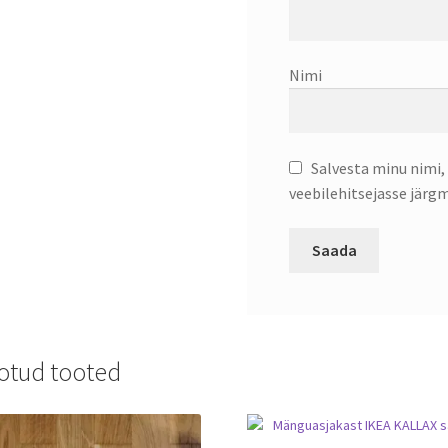
Nimi
Salvesta minu nimi, 
veebilehitsejasse järg
otud tooted