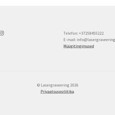
cebook
Instagram
Telefon: +37258455222
E-mail: info@lasergraveering
Müügitingimused
© Lasergraveering 2026
Privaatsuspoliitika
.