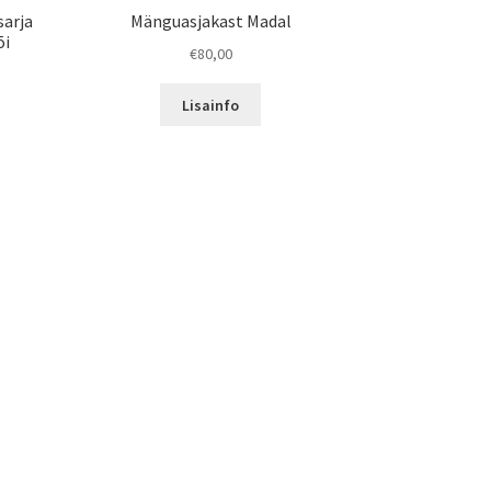
sarja
Mänguasjakast Madal
õi
€
80,00
Lisainfo
ct
h
le
ts.
ns
n
ct