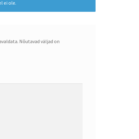
 ei ole.
avaldata.
Nõutavad väljad on