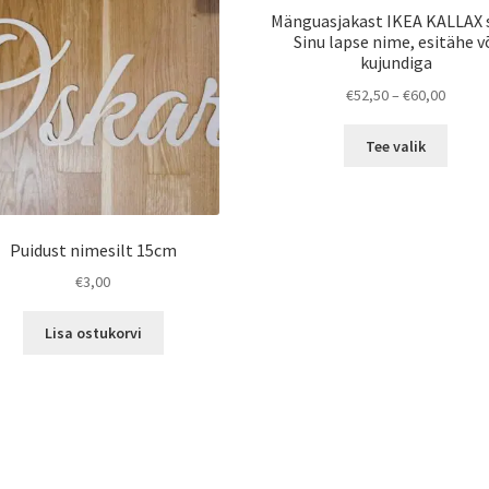
Mänguasjakast IKEA KALLAX 
Sinu lapse nime, esitähe v
kujundiga
Price
€
52,50
–
€
60,00
range:
This
€52,50
Tee valik
produ
throug
has
€60,00
multip
varian
Puidust nimesilt 15cm
The
optio
€
3,00
may
be
Lisa ostukorvi
chose
on
the
produ
page