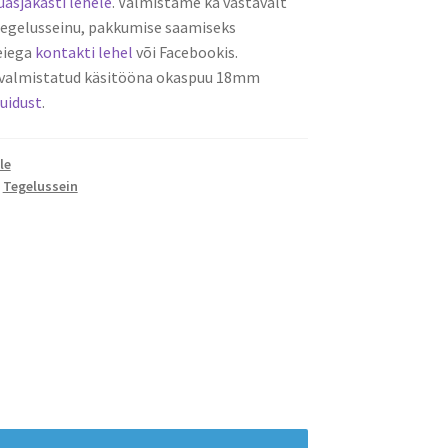
asjakasti lehele
. Valmistame ka vastavalt
 tegelusseinu, pakkumise saamiseks
eiega
kontakti lehel
või Facebookis.
 valmistatud käsitööna okaspuu 18mm
uidust
.
le
,
Tegelussein