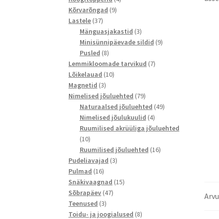
9
toodet
Kõrvarõngad
9
37
toodet
Lastele
37
toodet
3
Mänguasjakastid
3
toodet
9
Minisünnipäevade sildid
9
8
toodet
Pusled
8
toodet
7
Lemmikloomade tarvikud
7
10
toodet
Lõikelauad
10
3
toodet
Magnetid
3
toodet
79
Nimelised jõuluehted
79
toodet
49
Naturaalsed jõuluehted
49
4
toodet
Nimelised jõulukuulid
4
toodet
Ruumilised akrüüliga jõuluehted
10
10
toodet
16
Ruumilised jõuluehted
16
3
toodet
Pudeliavajad
3
16
toodet
Pulmad
16
toodet
15
Snäkivaagnad
15
47
toodet
Sõbrapäev
47
Arvu
3
toodet
Teenused
3
toodet
8
Toidu- ja joogialused
8