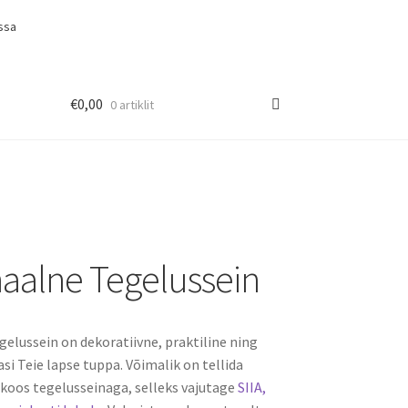
ssa
€
0,00
0 artiklit
aalne Tegelussein
elussein on dekoratiivne, praktiline ning
i Teie lapse tuppa. Võimalik on tellida
koos tegelusseinaga, selleks vajutage
SIIA,