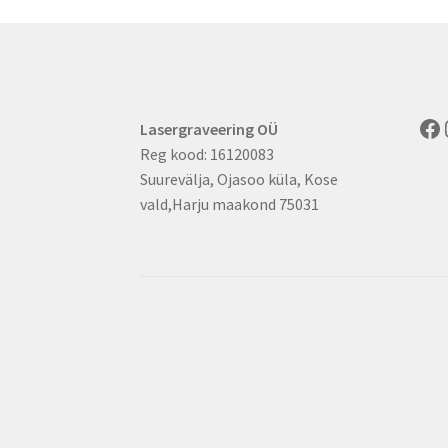
Fa
Lasergraveering OÜ
Reg kood: 16120083
Suurevälja, Ojasoo küla, Kose
vald,Harju maakond 75031