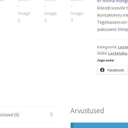
et minna mängu
kliendi soovile
kontakteeru m
Tegelussein on
paksusest
liimp
Kategooria:
Laste
Sildid:
Lastetuba
Jaga seda:
Facebook
Arvustused
stused (0)