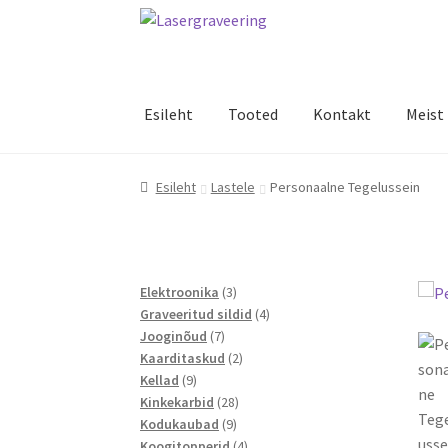
Liigu
Liigu
navigeerimisele
sisu
juurde
Esileht
Tooted
Kontakt
Meist
Esileht
Lastele
Personaalne Tegelussein
3
Elektroonika
3
toodet
4
Graveeritud sildid
4
7
toodet
Jooginõud
7
toodet
2
Kaarditaskud
2
9
toodet
Kellad
9
toodet
28
Kinkekarbid
28
9
toodet
Kodukaubad
9
toodet
4
Koogitopperid
4