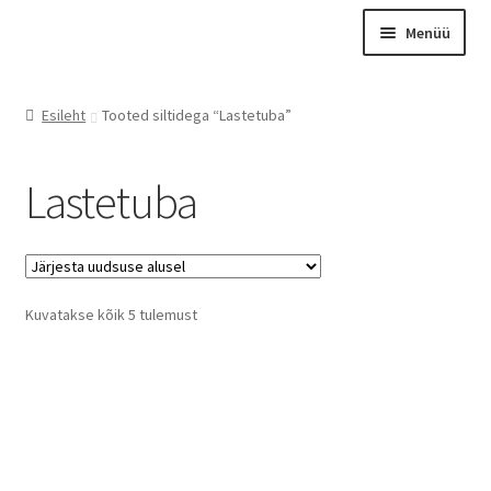
Liigu
Liigu
Menüü
navigeerimisele
sisu
juurde
Esileht
Esileht
Tooted siltidega “Lastetuba”
Otsing
Tooted
Lastetuba
Kontakt
Meist
Graveerimine
Sorted
Kuvatakse kõik 5 tulemust
Instagram
by
latest
Minu konto
Ostukorv
Kassa