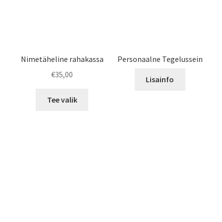
Nimetäheline rahakassa
Personaalne Tegelussein
€
35,00
Lisainfo
This
Tee valik
product
has
multiple
variants.
The
options
may
be
chosen
on