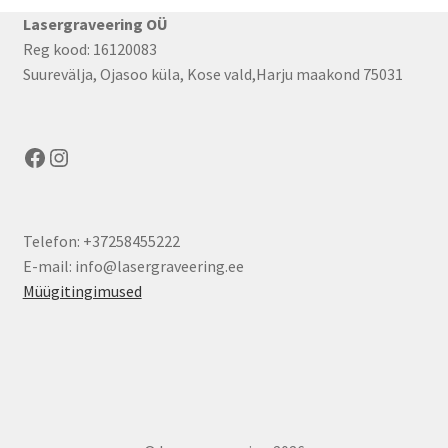
Lasergraveering OÜ
Reg kood: 16120083
Suurevälja, Ojasoo küla, Kose vald,Harju maakond 75031
Facebook
Instagram
Telefon: +37258455222
E-mail: info@lasergraveering.ee
Müügitingimused