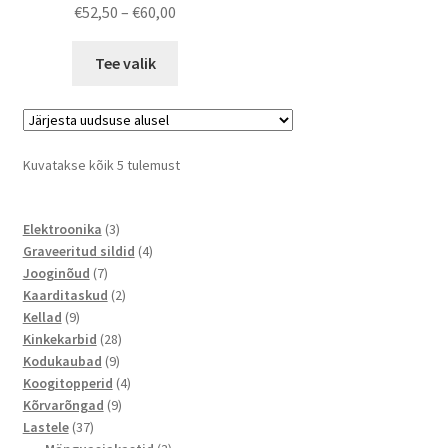
Price
€
52,50
–
€
60,00
range:
This
€52,50
Tee valik
product
through
has
€60,00
multiple
variants.
Sorted
Kuvatakse kõik 5 tulemust
The
by
options
latest
may
3
Elektroonika
3
toodet
4
Graveeritud sildid
4
be
7
toodet
Jooginõud
7
chosen
toodet
2
Kaarditaskud
2
on
9
toodet
Kellad
9
the
toodet
28
Kinkekarbid
28
product
9
toodet
Kodukaubad
9
page
toodet
4
Koogitopperid
4
9
toodet
Kõrvarõngad
9
37
toodet
Lastele
37
toodet
3