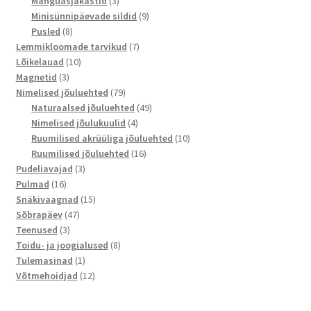
Mänguasjakastid
3
toodet
9
Minisünnipäevade sildid
9
8
toodet
Pusled
8
toodet
7
Lemmikloomade tarvikud
7
10
toodet
Lõikelauad
10
3
toodet
Magnetid
3
toodet
79
Nimelised jõuluehted
79
toodet
49
Naturaalsed jõuluehted
49
4
toodet
Nimelised jõulukuulid
4
toodet
10
Ruumilised akrüüliga jõuluehted
10
16
toodet
Ruumilised jõuluehted
16
3
toodet
Pudeliavajad
3
16
toodet
Pulmad
16
toodet
15
Snäkivaagnad
15
47
toodet
Sõbrapäev
47
3
toodet
Teenused
3
toodet
8
Toidu- ja joogialused
8
1
toodet
Tulemasinad
1
toode
12
Võtmehoidjad
12
toodet