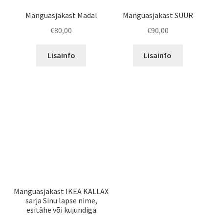
the
Mänguasjakast Madal
Mänguasjakast SUUR
product
€
80,00
€
90,00
page
Lisainfo
Lisainfo
Mänguasjakast IKEA KALLAX
sarja Sinu lapse nime,
esitähe või kujundiga