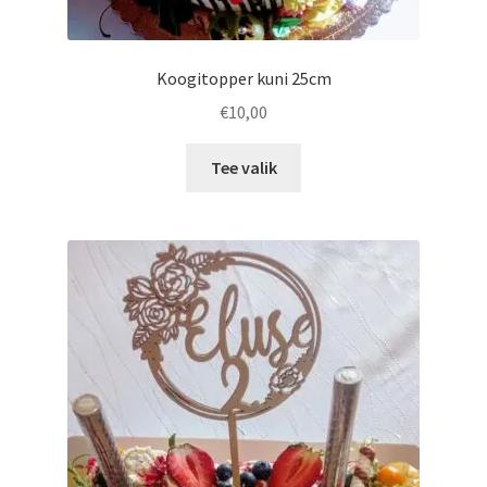
Koogitopper kuni 25cm
€
10,00
This
Tee valik
product
has
multiple
variants.
The
options
may
be
chosen
on
the
product