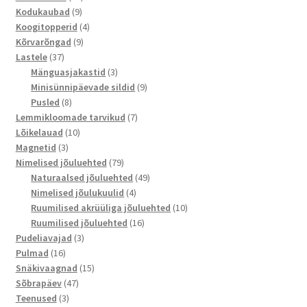
9
toodet
Kodukaubad
9
toodet
4
Koogitopperid
4
9
toodet
Kõrvarõngad
9
37
toodet
Lastele
37
toodet
3
Mänguasjakastid
3
toodet
9
Minisünnipäevade sildid
9
8
toodet
Pusled
8
toodet
7
Lemmikloomade tarvikud
7
10
toodet
Lõikelauad
10
3
toodet
Magnetid
3
toodet
79
Nimelised jõuluehted
79
toodet
49
Naturaalsed jõuluehted
49
4
toodet
Nimelised jõulukuulid
4
toodet
10
Ruumilised akrüüliga jõuluehted
10
16
toodet
Ruumilised jõuluehted
16
3
toodet
Pudeliavajad
3
16
toodet
Pulmad
16
toodet
15
Snäkivaagnad
15
47
toodet
Sõbrapäev
47
3
toodet
Teenused
3