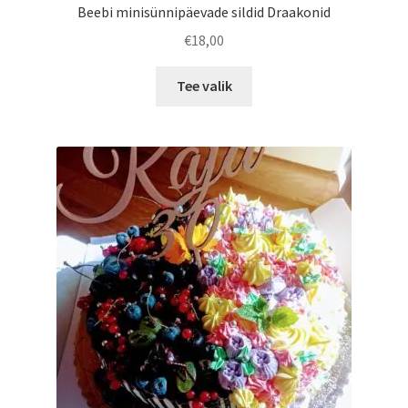
Beebi minisünnipäevade sildid Draakonid
€
18,00
This
Tee valik
product
has
multiple
variants.
The
options
may
be
chosen
on
the
product
page