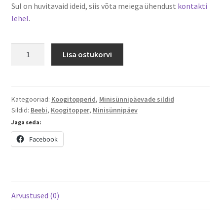
Sul on huvitavaid ideid, siis võta meiega ühendust
kontakti
lehel
.
Minisünnipäevade
Lisa ostukorvi
topperid
kogus
Kategooriad:
Koogitopperid
,
Minisünnipäevade sildid
Sildid:
Beebi
,
Koogitopper
,
Minisünnipäev
Jaga seda:
Facebook
Arvustused (0)