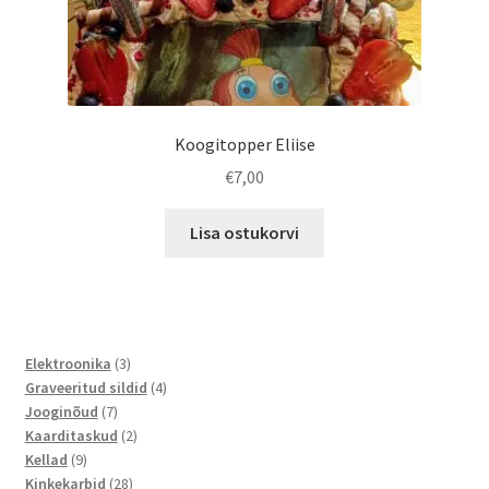
page
Koogitopper Eliise
€
7,00
Lisa ostukorvi
3
Elektroonika
3
toodet
4
Graveeritud sildid
4
7
toodet
Jooginõud
7
toodet
2
Kaarditaskud
2
9
toodet
Kellad
9
toodet
28
Kinkekarbid
28