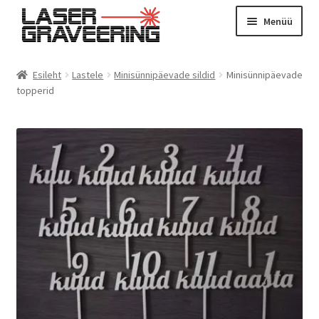
Liigu
Liigu
Menüü
navigeerimisele
sisu
juurde
Esileht
Esileht
Lastele
Minisünnipäevade sildid
Minisünnipäevade
Otsing
topperid
Tooted
Kontakt
Meist
Graveerimine
Instagram
Minu konto
Ostukorv
Kassa