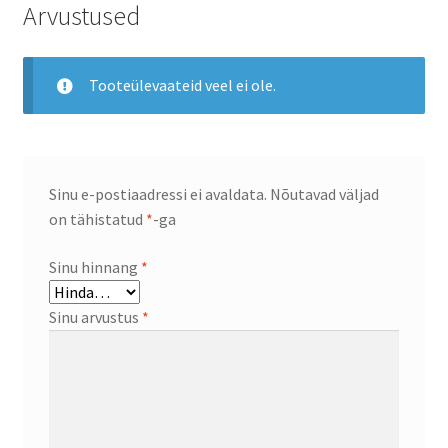
Arvustused
Tooteülevaateid veel ei ole.
Sinu e-postiaadressi ei avaldata.
Nõutavad väljad
on tähistatud
*
-ga
Sinu hinnang
*
Sinu arvustus
*