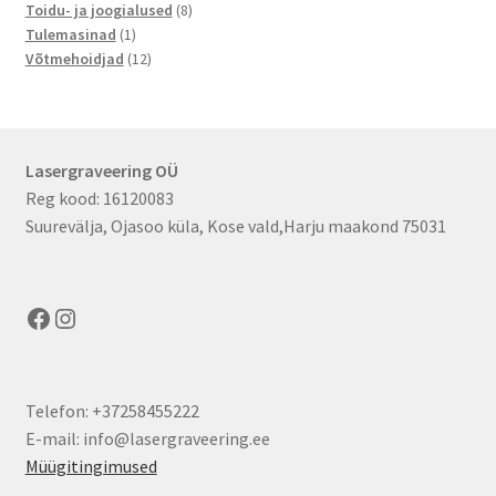
toodet
8
Toidu- ja joogialused
8
1
toodet
Tulemasinad
1
toode
12
Võtmehoidjad
12
toodet
Lasergraveering OÜ
Reg kood: 16120083
Suurevälja, Ojasoo küla, Kose vald,Harju maakond 75031
Facebook
Instagram
Telefon: +37258455222
E-mail: info@lasergraveering.ee
Müügitingimused