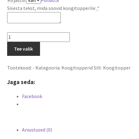
Sisesta tekst, mida soovid koogitopperile:
*
Koogitopper
kuni
Tee valik
25cm
kogus
Tootekood:
-
Kategooria:
Koogitopperid
Silt:
Koogitopper
Jaga seda:
Facebook
Arvustused (0)