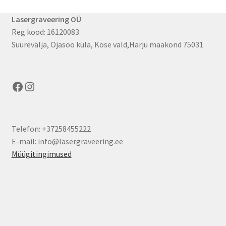
Lasergraveering OÜ
Reg kood: 16120083
Suurevälja, Ojasoo küla, Kose vald,Harju maakond 75031
Facebook
Instagram
Telefon: +37258455222
E-mail: info@lasergraveering.ee
Müügitingimused