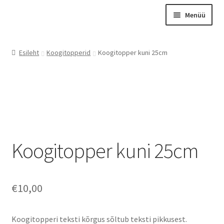
Liigu
Liigu
Menüü
navigeerimisele
sisu
juurde
Esileht
Esileht
Koogitopperid
Koogitopper kuni 25cm
Otsing
Tooted
Kontakt
Meist
Graveerimine
Koogitopper kuni 25cm
Instagram
Minu konto
€
10,00
Ostukorv
Kassa
Koogitopperi teksti kõrgus sõltub teksti pikkusest.