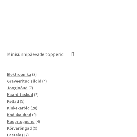
Minisünnipäevade topperid
3
Elektroonika
3
toodet
4
Graveeritud sildid
4
7
toodet
Jooginõud
7
toodet
2
Kaarditaskud
2
9
toodet
Kellad
9
toodet
28
Kinkekarbid
28
9
toodet
Kodukaubad
9
toodet
4
Koogitopperid
4
9
toodet
Kõrvarõngad
9
37
toodet
Lastele
37