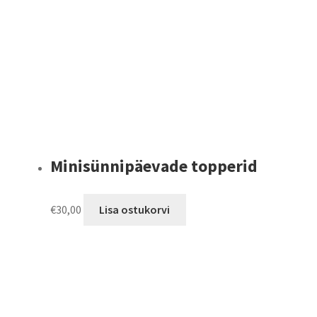
be
chosen
on
the
product
page
Minisünnipäevade topperid
€
30,00
Lisa ostukorvi