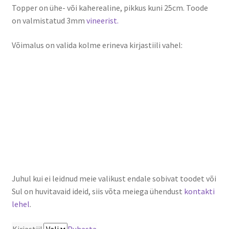
Topper on ühe- või kaherealine, pikkus kuni 25cm. Toode
on valmistatud 3mm
vineerist.
Võimalus on valida kolme erineva kirjastiili vahel:
Juhul kui ei leidnud meie valikust endale sobivat toodet või
Sul on huvitavaid ideid, siis võta meiega ühendust
kontakti
lehel
.
Kirjastiil
Puhasta