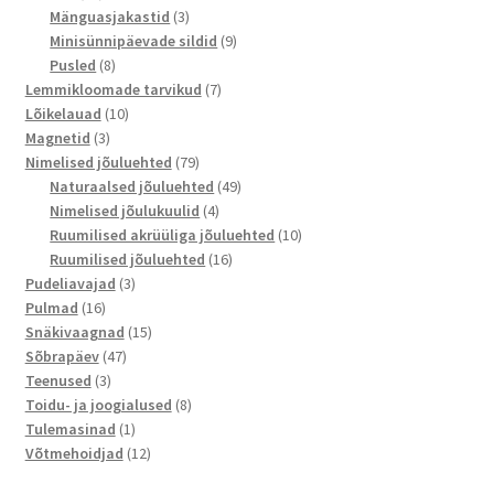
toodet
3
Mänguasjakastid
3
toodet
9
Minisünnipäevade sildid
9
8
toodet
Pusled
8
toodet
7
Lemmikloomade tarvikud
7
10
toodet
Lõikelauad
10
3
toodet
Magnetid
3
toodet
79
Nimelised jõuluehted
79
toodet
49
Naturaalsed jõuluehted
49
4
toodet
Nimelised jõulukuulid
4
toodet
10
Ruumilised akrüüliga jõuluehted
10
16
toodet
Ruumilised jõuluehted
16
3
toodet
Pudeliavajad
3
16
toodet
Pulmad
16
toodet
15
Snäkivaagnad
15
47
toodet
Sõbrapäev
47
3
toodet
Teenused
3
toodet
8
Toidu- ja joogialused
8
1
toodet
Tulemasinad
1
toode
12
Võtmehoidjad
12
toodet