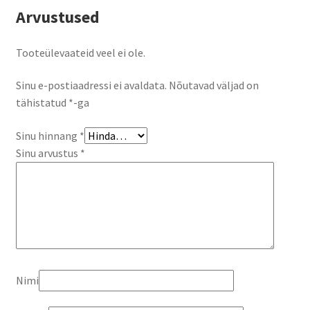
Arvustused
Tooteülevaateid veel ei ole.
Sinu e-postiaadressi ei avaldata.
Nõutavad väljad on
tähistatud
*
-ga
Sinu hinnang
*
Sinu arvustus
*
Nimi