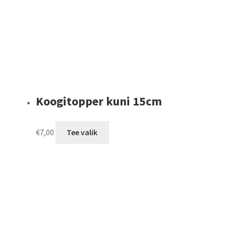
Koogitopper kuni 15cm
This
€
7,00
Tee valik
product
has
multiple
variants.
The
options
may