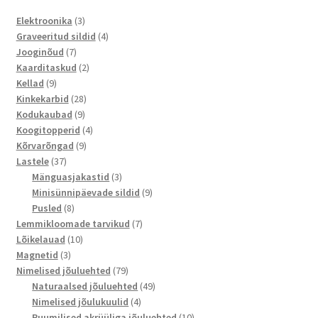
3
Elektroonika
3
toodet
4
Graveeritud sildid
4
7
toodet
Jooginõud
7
toodet
2
Kaarditaskud
2
9
toodet
Kellad
9
toodet
28
Kinkekarbid
28
9
toodet
Kodukaubad
9
toodet
4
Koogitopperid
4
9
toodet
Kõrvarõngad
9
37
toodet
Lastele
37
toodet
3
Mänguasjakastid
3
toodet
9
Minisünnipäevade sildid
9
8
toodet
Pusled
8
toodet
7
Lemmikloomade tarvikud
7
10
toodet
Lõikelauad
10
3
toodet
Magnetid
3
toodet
79
Nimelised jõuluehted
79
toodet
49
Naturaalsed jõuluehted
49
4
toodet
Nimelised jõulukuulid
4
toodet
10
Ruumilised akrüüliga jõuluehted
10