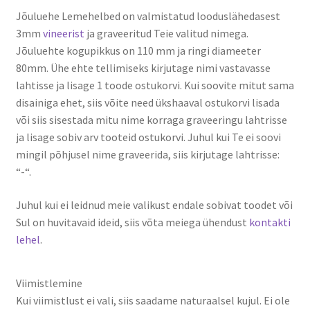
Jõuluehe Lemehelbed on valmistatud looduslähedasest
3mm
vineerist
ja graveeritud Teie valitud nimega.
Jõuluehte kogupikkus on 110 mm ja ringi diameeter
80mm. Ühe ehte tellimiseks kirjutage nimi vastavasse
lahtisse ja lisage 1 toode ostukorvi. Kui soovite mitut sama
disainiga ehet, siis võite need ükshaaval ostukorvi lisada
või siis sisestada mitu nime korraga graveeringu lahtrisse
ja lisage sobiv arv tooteid ostukorvi. Juhul kui Te ei soovi
mingil põhjusel nime graveerida, siis kirjutage lahtrisse:
“-“.
Juhul kui ei leidnud meie valikust endale sobivat toodet või
Sul on huvitavaid ideid, siis võta meiega ühendust
kontakti
lehel
.
Viimistlemine
Kui viimistlust ei vali, siis saadame naturaalsel kujul. Ei ole