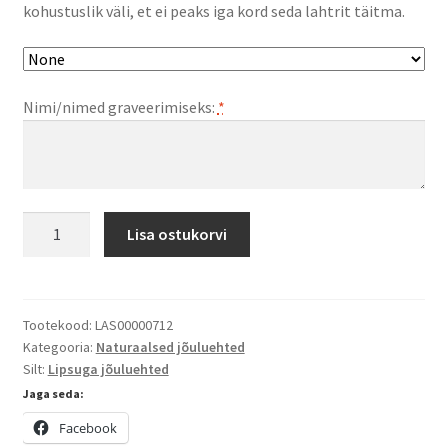
kohustuslik väli, et ei peaks iga kord seda lahtrit täitma.
Nimi/nimed graveerimiseks:
*
Puidust
Lisa ostukorvi
lipsuga
jõuluehe
Lemehelbed
kogus
Tootekood:
LAS00000712
Kategooria:
Naturaalsed jõuluehted
Silt:
Lipsuga jõuluehted
Jaga seda:
Facebook