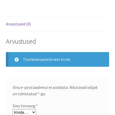
Arvustused (0)
Arvustused
Tooteülevaateid veel ei ole.
Sinu e-postiaadressi ei avaldata.
Nõutavad väljad
on tähistatud
*
-ga
Sinu hinnang
*