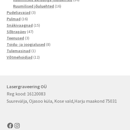
16
toodet
Ruumilised jõuluehted
16
3
toodet
Pudeliavajad
3
16
toodet
Pulmad
16
toodet
15
Snäkivaagnad
15
47
toodet
Sõbrapäev
47
3
toodet
Teenused
3
toodet
8
Toidu- ja joogialused
8
1
toodet
Tulemasinad
1
toode
12
Võtmehoidjad
12
toodet
Lasergraveering OÜ
Reg kood: 16120083
Suurevälja, Ojasoo küla, Kose vald,Harju maakond 75031
Facebook
Instagram