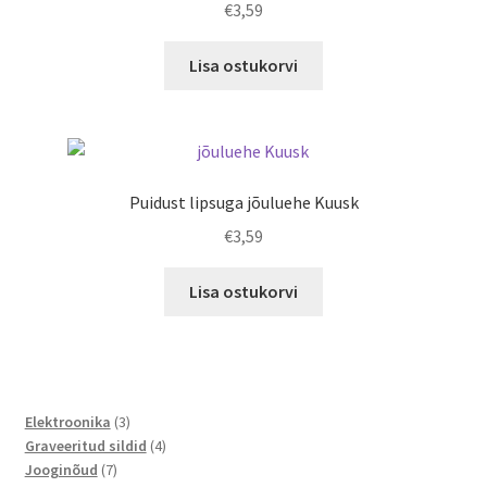
€
3,59
Lisa ostukorvi
Puidust lipsuga jõuluehe Kuusk
€
3,59
Lisa ostukorvi
3
Elektroonika
3
toodet
4
Graveeritud sildid
4
7
toodet
Jooginõud
7