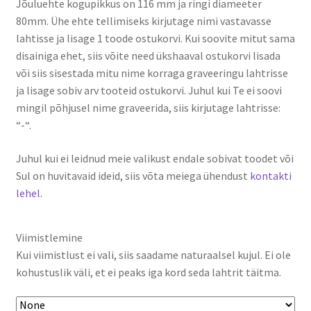
Jõuluehte kogupikkus on 116 mm ja ringi diameeter
80mm. Ühe ehte tellimiseks kirjutage nimi vastavasse
lahtisse ja lisage 1 toode ostukorvi. Kui soovite mitut sama
disainiga ehet, siis võite need ükshaaval ostukorvi lisada
või siis sisestada mitu nime korraga graveeringu lahtrisse
ja lisage sobiv arv tooteid ostukorvi. Juhul kui Te ei soovi
mingil põhjusel nime graveerida, siis kirjutage lahtrisse:
“-“.
Juhul kui ei leidnud meie valikust endale sobivat toodet või
Sul on huvitavaid ideid, siis võta meiega ühendust
kontakti
lehel
.
Viimistlemine
Kui viimistlust ei vali, siis saadame naturaalsel kujul. Ei ole
kohustuslik väli, et ei peaks iga kord seda lahtrit täitma.