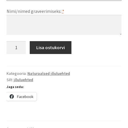
Nimi/nimed graveerimiseks:
*
Puidust
Lisa ostukorvi
jõuluehe
Põhjapõder
kogus
Kategooria:
Naturaalsed jõuluehted
Silt:
jõuluehted
Jaga seda:
Facebook