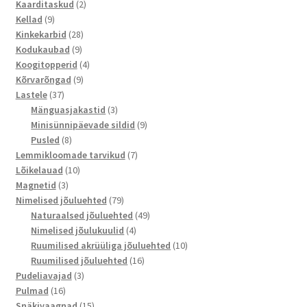
toodet
2
Kaarditaskud
2
9
toodet
Kellad
9
toodet
28
Kinkekarbid
28
9
toodet
Kodukaubad
9
toodet
4
Koogitopperid
4
9
toodet
Kõrvarõngad
9
37
toodet
Lastele
37
toodet
3
Mänguasjakastid
3
toodet
9
Minisünnipäevade sildid
9
8
toodet
Pusled
8
toodet
7
Lemmikloomade tarvikud
7
10
toodet
Lõikelauad
10
3
toodet
Magnetid
3
toodet
79
Nimelised jõuluehted
79
toodet
49
Naturaalsed jõuluehted
49
4
toodet
Nimelised jõulukuulid
4
toodet
10
Ruumilised akrüüliga jõuluehted
10
16
toodet
Ruumilised jõuluehted
16
3
toodet
Pudeliavajad
3
16
toodet
Pulmad
16
toodet
15
Snäkivaagnad
15