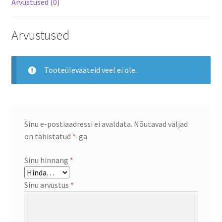
Arvustused (0)
Arvustused
Tooteülevaateid veel ei ole.
Sinu e-postiaadressi ei avaldata.
Nõutavad väljad
on tähistatud
*
-ga
Sinu hinnang
*
Sinu arvustus
*