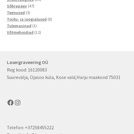
47
toodet
Sõbrapäev
47
3
toodet
Teenused
3
toodet
8
Toidu- ja joogialused
8
1
toodet
Tulemasinad
1
toode
12
Võtmehoidjad
12
toodet
Lasergraveering OÜ
Reg kood: 16120083
Suurevälja, Ojasoo küla, Kose vald,Harju maakond 75031
Facebook
Instagram
Telefon: +37258455222