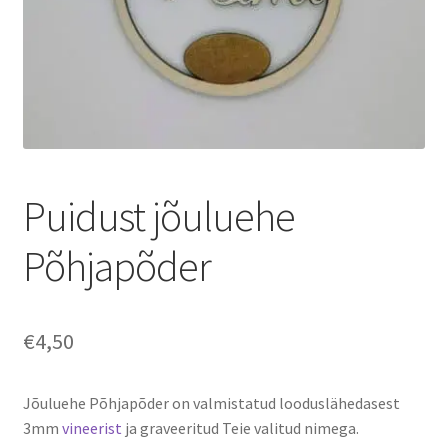
Puidust jõuluehe
Põhjapõder
€
4,50
Jõuluehe Põhjapõder on valmistatud looduslähedasest
3mm
vineerist
ja graveeritud Teie valitud nimega.