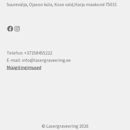
Suurevälja, Ojasoo küla, Kose vald,Harju maakond 75031
Facebook
Instagram
Telefon: +37258455222
E-mail: info@lasergraveering.ee
Müügitingimused
© Lasergraveering 2026