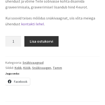
ühendust ja võime Teile sobivasse kohta disainida
graveerimisala, graveerimisel lisandub hind 4 eurot.
Kui soovid teises mõõdus snäkivaagnat, siis võta meiega
ühendust
kontakti lehel
.
Tammest
Lisa ostukorvi
Snäkivaagen
Ümar
kogus
Kategooria:
Snäkivaagnad
Sildid:
Kokk
,
Köök
,
Snäkivaagen
,
Tamm
Jaga seda:
Facebook