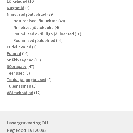
10
toodet
Lõikelauad
10
3
toodet
Magnetid
3
toodet
79
Nimelised jõuluehted
79
toodet
49
Naturaalsed jõuluehted
49
4
toodet
Nimelised jõulukuulid
4
toodet
10
Ruumilised akrüüliga jõuluehted
10
16
toodet
Ruumilised jõuluehted
16
3
toodet
Pudeliavajad
3
16
toodet
Pulmad
16
toodet
15
Snäkivaagnad
15
47
toodet
Sõbrapäev
47
3
toodet
Teenused
3
toodet
8
Toidu- ja joogialused
8
1
toodet
Tulemasinad
1
toode
12
Võtmehoidjad
12
toodet
Lasergraveering OÜ
Reg kood: 16120083