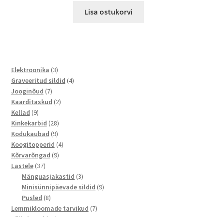
Lisa ostukorvi
3
Elektroonika
3
toodet
4
Graveeritud sildid
4
7
toodet
Jooginõud
7
toodet
2
Kaarditaskud
2
9
toodet
Kellad
9
toodet
28
Kinkekarbid
28
9
toodet
Kodukaubad
9
toodet
4
Koogitopperid
4
9
toodet
Kõrvarõngad
9
37
toodet
Lastele
37
toodet
3
Mänguasjakastid
3
toodet
9
Minisünnipäevade sildid
9
8
toodet
Pusled
8
toodet
7
Lemmikloomade tarvikud
7