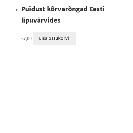
Puidust kõrvarõngad Eesti
lipuvärvides
€
7,00
Lisa ostukorvi