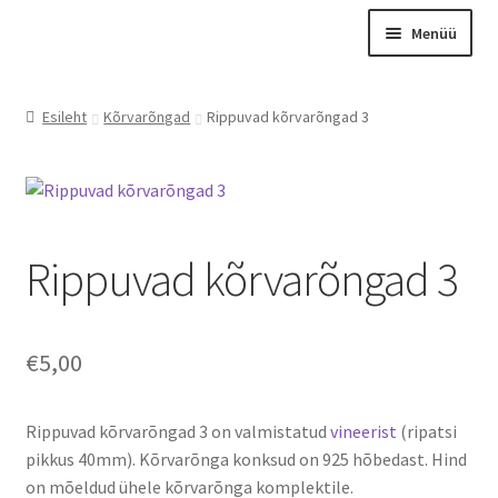
Liigu
Liigu
Menüü
navigeerimisele
sisu
juurde
Esileht
Esileht
Kõrvarõngad
Rippuvad kõrvarõngad 3
Otsing
Tooted
Kontakt
Meist
Rippuvad kõrvarõngad 3
Graveerimine
Instagram
€
5,00
Minu konto
Ostukorv
Rippuvad kõrvarõngad 3 on valmistatud
vineerist
(ripatsi
pikkus 40mm). Kõrvarõnga konksud on 925 hõbedast. Hind
Kassa
on mõeldud ühele kõrvarõnga komplektile.