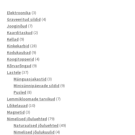
3
Elektroonika
3
toodet
4
Graveeritud sildid
4
7
toodet
Jooginõud
7
toodet
2
Kaarditaskud
2
9
toodet
Kellad
9
toodet
28
Kinkekarbid
28
9
toodet
Kodukaubad
9
toodet
4
Koogitopperid
4
9
toodet
Kõrvarõngad
9
37
toodet
Lastele
37
toodet
3
Mänguasjakastid
3
toodet
9
Minisünnipäevade sildid
9
8
toodet
Pusled
8
toodet
7
Lemmikloomade tarvikud
7
10
toodet
Lõikelauad
10
3
toodet
Magnetid
3
toodet
79
Nimelised jõuluehted
79
toodet
49
Naturaalsed jõuluehted
49
4
toodet
Nimelised jõulukuulid
4