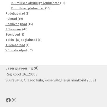
toodet
10
Ruumilised akrüüliga jõuluehted
10
16
toodet
Ruumilised jõuluehted
16
3
toodet
Pudeliavajad
3
16
toodet
Pulmad
16
toodet
15
Snäkivaagnad
15
47
toodet
Sõbrapäev
47
3
toodet
Teenused
3
toodet
8
Toidu- ja joogialused
8
1
toodet
Tulemasinad
1
toode
12
Võtmehoidjad
12
toodet
Lasergraveering OÜ
Reg kood: 16120083
Suurevälja, Ojasoo küla, Kose vald,Harju maakond 75031
Facebook
Instagram