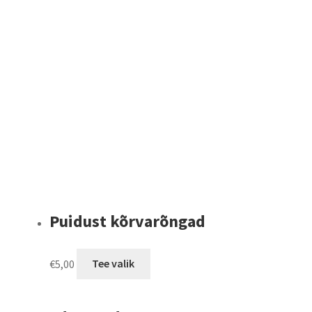
Puidust kõrvarõngad
This
€
5,00
Tee valik
product
has
multiple