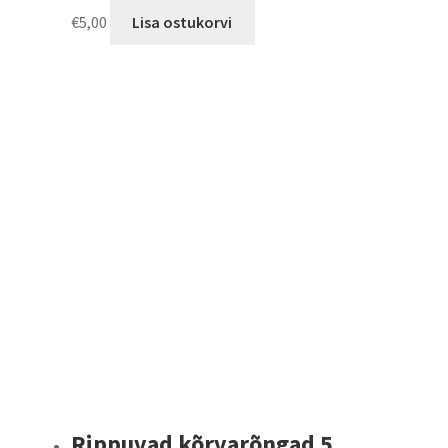
€
5,00
Lisa ostukorvi
Rippuvad kõrvarõngad 5