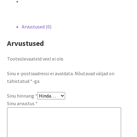
Arvustused (0)
Arvustused
Tooteülevaateid veel ei ole.
Sinu e-postiaadressi ei avaldata.
Nõutavad väljad on
tähistatud
*
-ga
Sinu hinnang
*
Sinu arvustus
*