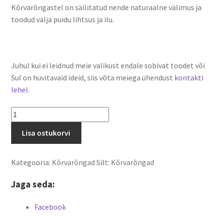
Kõrvarõngastel on säilitatud nende naturaalne välimus ja
toodud välja puidu lihtsus ja ilu.
Juhul kui ei leidnud meie valikust endale sobivat toodet või
Sul on huvitavaid ideid, siis võta meiega ühendust
kontakti
lehel
.
Rippuvad
kõrvarõngad
Lisa ostukorvi
3
kogus
Kategooria:
Kõrvarõngad
Silt:
Kõrvarõngad
Jaga seda:
Facebook