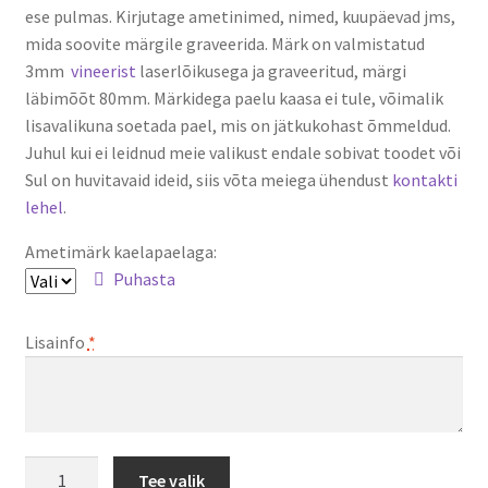
ese pulmas. Kirjutage ametinimed, nimed, kuupäevad jms,
through
mida soovite märgile graveerida. Märk on valmistatud
3mm
vineerist
laserlõikusega ja graveeritud, märgi
€3,50
läbimõõt 80mm. Märkidega paelu kaasa ei tule, võimalik
lisavalikuna soetada pael, mis on jätkukohast õmmeldud.
Juhul kui ei leidnud meie valikust endale sobivat toodet või
Sul on huvitavaid ideid, siis võta meiega ühendust
kontakti
lehel
.
Ametimärk kaelapaelaga:
Puhasta
Lisainfo
*
Pulma
Tee valik