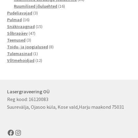
16
toodet
Ruumilised jõuluehted
16
3
toodet
Pudeliavajad
3
16
toodet
Pulmad
16
toodet
15
Snäkivaagnad
15
47
toodet
Sõbrapäev
47
3
toodet
Teenused
3
toodet
8
Toidu- ja joogialused
8
1
toodet
Tulemasinad
1
toode
12
Võtmehoidjad
12
toodet
Lasergraveering OÜ
Reg kood: 16120083
Suurevälja, Ojasoo küla, Kose vald,Harju maakond 75031
Facebook
Instagram