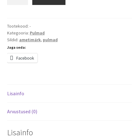
ametimärk
Laululõvi
kogus
Tootekood:
-
Kategooria:
Pulmad
Sildid:
ametimärk
,
pulmad
Jaga seda:
Facebook
Lisainfo
Arvustused (0)
Lisainfo