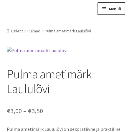
Liigu
Liigu
Menüü
navigeerimisele
sisu
juurde
Esileht
Esileht
Pulmad
Pulma ametimärk Laululõvi
Otsing
Tooted
Kontakt
Meist
Pulma ametimärk
Graveerimine
Laululõvi
Instagram
Minu konto
Price
€
3,00
–
€
3,50
Ostukorv
range:
Kassa
Pulma ametimärk Laululõvi on dekoratiivne ja praktiline
€3,00