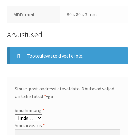
Mõõtmed
80 × 80 × 3 mm
Arvustused
Tooteülevaateid veel ei ole.
Sinu e-postiaadressi ei avaldata.
Nõutavad väljad
on tähistatud
*
-ga
Sinu hinnang
*
Sinu arvustus
*