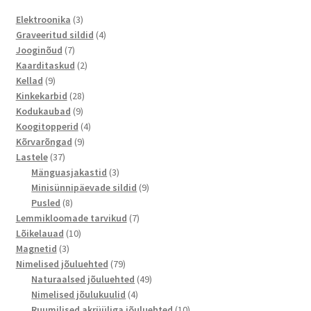
The
3
Elektroonika
3
options
toodet
4
Graveeritud sildid
4
7
toodet
may
Jooginõud
7
toodet
2
Kaarditaskud
2
be
9
toodet
Kellad
9
chosen
toodet
28
Kinkekarbid
28
on
9
toodet
Kodukaubad
9
the
toodet
4
Koogitopperid
4
product
9
toodet
Kõrvarõngad
9
page
37
toodet
Lastele
37
toodet
3
Mänguasjakastid
3
toodet
9
Minisünnipäevade sildid
9
8
toodet
Pusled
8
toodet
7
Lemmikloomade tarvikud
7
10
toodet
Lõikelauad
10
3
toodet
Magnetid
3
toodet
79
Nimelised jõuluehted
79
toodet
49
Naturaalsed jõuluehted
49
4
toodet
Nimelised jõulukuulid
4
toodet
10
Ruumilised akrüüliga jõuluehted
10