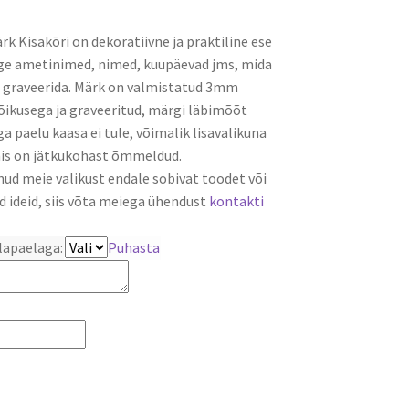
range:
 Kisakõri on dekoratiivne ja praktiline ese
€3,00
age ametinimed, nimed, kuupäevad jms, mida
through
e graveerida. Märk on valmistatud 3mm
õikusega ja graveeritud, märgi läbimõõt
€3,50
 paelu kaasa ei tule, võimalik lisavalikuna
mis on jätkukohast õmmeldud.
dnud meie valikust endale sobivat toodet või
d ideid, siis võta meiega ühendust
kontakti
apaelaga:
Puhasta