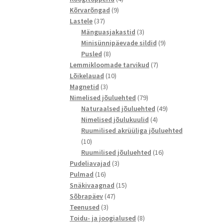
9
toodet
Kõrvarõngad
9
37
toodet
Lastele
37
toodet
3
Mänguasjakastid
3
toodet
9
Minisünnipäevade sildid
9
8
toodet
Pusled
8
toodet
7
Lemmikloomade tarvikud
7
10
toodet
Lõikelauad
10
3
toodet
Magnetid
3
toodet
79
Nimelised jõuluehted
79
toodet
49
Naturaalsed jõuluehted
49
4
toodet
Nimelised jõulukuulid
4
toodet
Ruumilised akrüüliga jõuluehted
10
10
toodet
16
Ruumilised jõuluehted
16
3
toodet
Pudeliavajad
3
16
toodet
Pulmad
16
toodet
15
Snäkivaagnad
15
47
toodet
Sõbrapäev
47
3
toodet
Teenused
3
toodet
8
Toidu- ja joogialused
8