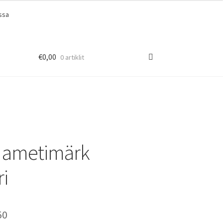
ssa
€
0,00
0 artiklit
 ametimärk
ri
Price
50