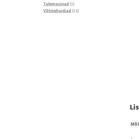
1
toodet
Tulemasinad
1
toode
12
Võtmehoidjad
12
toodet
Li
Mõ