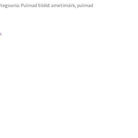
tegooria:
Pulmad
Sildid:
ametimärk
,
pulmad
k