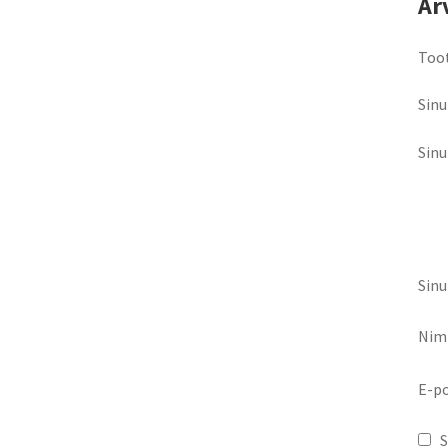
Ar
Toot
Sinu
Sin
Sinu
Nim
E-p
S