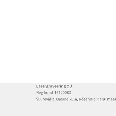
Lasergraveering OÜ
Reg kood: 16120083
Suurevälja, Ojasoo küla, Kose vald,Harju ma