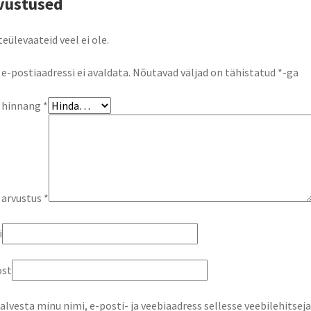
vustused
eülevaateid veel ei ole.
 e-postiaadressi ei avaldata.
Nõutavad väljad on tähistatud
*
-ga
u hinnang
*
 arvustus
*
i
ost
alvesta minu nimi, e-posti- ja veebiaadress sellesse veebilehitse