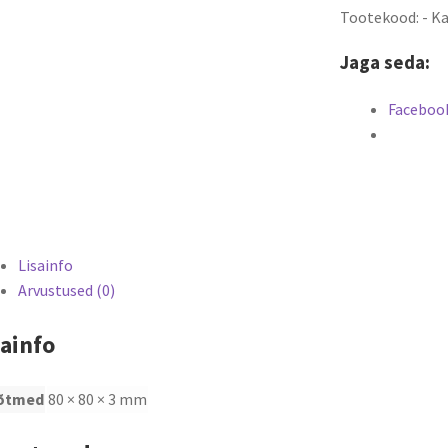
Tootekood:
-
Ka
Jaga seda:
Faceboo
Lisainfo
Arvustused (0)
sainfo
õtmed
80 × 80 × 3 mm