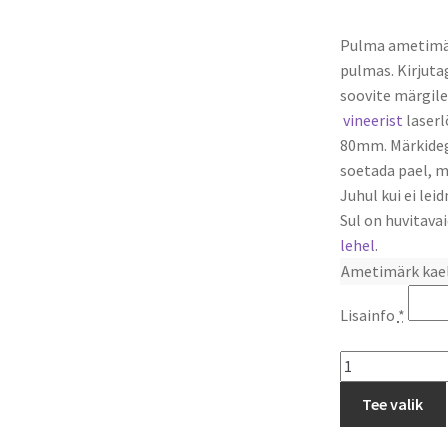
Pulma ametimärk
pulmas. Kirjut
soovite märgil
vineerist
laserl
80mm. Märkidega
soetada pael, 
Juhul kui ei lei
Sul on huvitavai
lehel
.
Ametimärk kael
Lisainfo
*
Pulma
ametimärk
Tee valik
Kisakõri
kogus