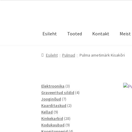
€3,00
Liigu
Liigu
through
navigeerimisele
sisu
€3,50
juurde
Esileht
Tooted
Kontakt
Meist
Esileht
Pulmad
Pulma ametimärk Kisakõri
3
Elektroonika
3
toodet
4
Graveeritud sildid
4
7
toodet
Jooginõud
7
toodet
2
Kaarditaskud
2
9
toodet
Kellad
9
toodet
28
Kinkekarbid
28
9
toodet
Kodukaubad
9
toodet
4
Koogitopperid
4