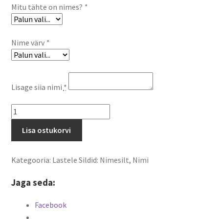
Mitu tähte on nimes?
*
Nime värv
*
Lisage siia nimi
*
Puidust
nimesilt
Lisa ostukorvi
20cm
kogus
Kategooria:
Lastele
Sildid:
Nimesilt
,
Nimi
Jaga seda:
Facebook