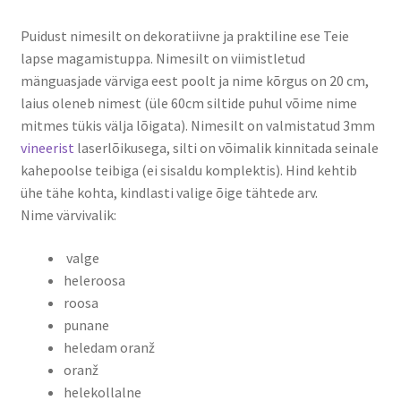
Puidust nimesilt on dekoratiivne ja praktiline ese Teie
lapse magamistuppa. Nimesilt on viimistletud
mänguasjade värviga eest poolt ja nime kõrgus on 20 cm,
laius oleneb nimest (üle 60cm siltide puhul võime nime
mitmes tükis välja lõigata). Nimesilt on valmistatud 3mm
vineerist
laserlõikusega, silti on võimalik kinnitada seinale
kahepoolse teibiga (ei sisaldu komplektis). Hind kehtib
ühe tähe kohta, kindlasti valige õige tähtede arv.
Nime värvivalik:
valge
heleroosa
roosa
punane
heledam oranž
oranž
helekollalne