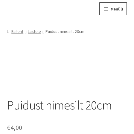
Liigu
Liigu
Menüü
navigeerimisele
sisu
juurde
Esileht
Esileht
Lastele
Puidust nimesilt 20cm
Otsing
Tooted
Kontakt
Meist
Graveerimine
Instagram
Puidust nimesilt 20cm
Minu konto
Ostukorv
Kassa
€
4,00