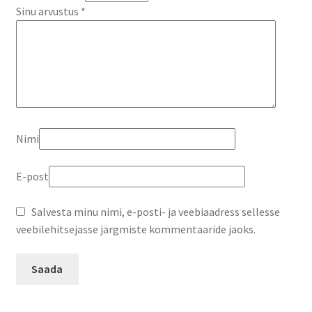
Sinu arvustus
*
Nimi
E-post
Salvesta minu nimi, e-posti- ja veebiaadress sellesse
veebilehitsejasse järgmiste kommentaaride jaoks.