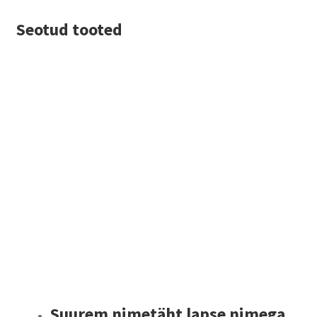
Seotud tooted
Suurem nimetäht lapse nimega