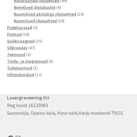
toodet
49
Naturaalsed jõuluehted
49
4
toodet
Nimelised jõulukuulid
4
toodet
10
Ruumilised akrüüliga jõuluehted
10
16
toodet
Ruumilised jõuluehted
16
3
toodet
Pudeliavajad
3
16
toodet
Pulmad
16
toodet
15
Snäkivaagnad
15
47
toodet
Sõbrapäev
47
3
toodet
Teenused
3
toodet
8
Toidu- ja joogialused
8
1
toodet
Tulemasinad
1
toode
12
Võtmehoidjad
12
toodet
Lasergraveering OÜ
Reg kood: 16120083
Suurevälja, Ojasoo küla, Kose vald,Harju maakond 75031