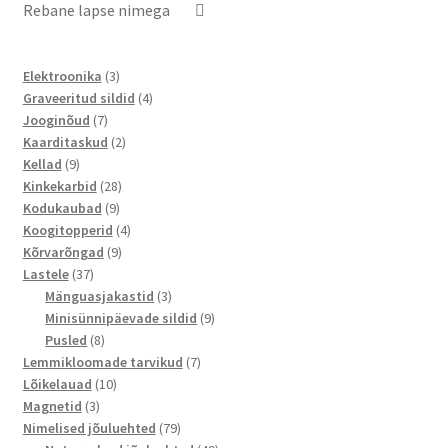
Rebane lapse nimega
3
Elektroonika
3
toodet
4
Graveeritud sildid
4
7
toodet
Jooginõud
7
toodet
2
Kaarditaskud
2
9
toodet
Kellad
9
toodet
28
Kinkekarbid
28
9
toodet
Kodukaubad
9
toodet
4
Koogitopperid
4
9
toodet
Kõrvarõngad
9
37
toodet
Lastele
37
toodet
3
Mänguasjakastid
3
toodet
9
Minisünnipäevade sildid
9
8
toodet
Pusled
8
toodet
7
Lemmikloomade tarvikud
7
10
toodet
Lõikelauad
10
3
toodet
Magnetid
3
toodet
79
Nimelised jõuluehted
79