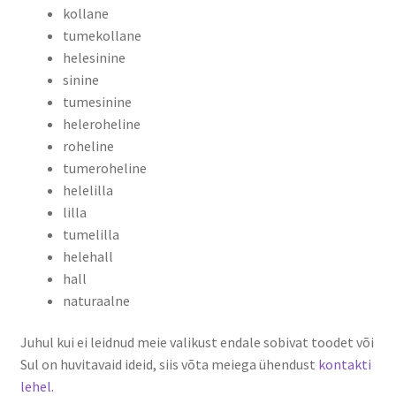
kollane
tumekollane
helesinine
sinine
tumesinine
heleroheline
roheline
tumeroheline
helelilla
lilla
tumelilla
helehall
hall
naturaalne
Juhul kui ei leidnud meie valikust endale sobivat toodet või
Sul on huvitavaid ideid, siis võta meiega ühendust
kontakti
lehel
.