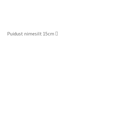
product
page
Puidust nimesilt 15cm