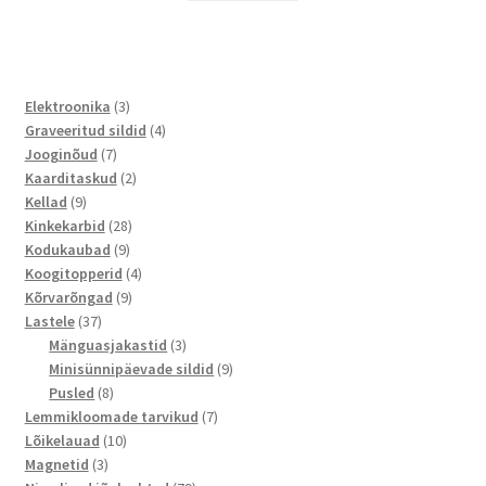
3
Elektroonika
3
toodet
4
Graveeritud sildid
4
7
toodet
Jooginõud
7
toodet
2
Kaarditaskud
2
9
toodet
Kellad
9
toodet
28
Kinkekarbid
28
9
toodet
Kodukaubad
9
toodet
4
Koogitopperid
4
9
toodet
Kõrvarõngad
9
37
toodet
Lastele
37
toodet
3
Mänguasjakastid
3
toodet
9
Minisünnipäevade sildid
9
8
toodet
Pusled
8
toodet
7
Lemmikloomade tarvikud
7
10
toodet
Lõikelauad
10
3
toodet
Magnetid
3