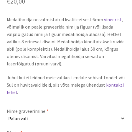
€
20,00
Medalihoidja on valmistatud kvaliteetsest 6mm
vineerist
,
võimalik on peale graveerida nimi ja figuur (või lisada
väljalõigatud nimi ja figuur medalihoidja ülaossa). Hetkel
valikus 8 erinevat disaini. Medalihoidja kinnitatakse kruvide
abil (pole komplektis). Medalihoidja laius 50 cm, kõrgus
olenev disainist. Värvitud megalihoidja servad on
laserlõigatud (pruuni värvi).
Juhul kui ei leidnud meie valikust endale sobivat toodet või
Sul on huvitavaid ideid, siis võta meiega ühendust
kontakti
lehel
.
Nime graveerimine
*