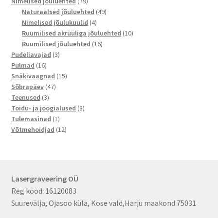
toodet
79
Nimelised jõuluehted
79
toodet
49
Naturaalsed jõuluehted
49
4
toodet
Nimelised jõulukuulid
4
toodet
10
Ruumilised akrüüliga jõuluehted
10
16
toodet
Ruumilised jõuluehted
16
3
toodet
Pudeliavajad
3
16
toodet
Pulmad
16
toodet
15
Snäkivaagnad
15
47
toodet
Sõbrapäev
47
3
toodet
Teenused
3
toodet
8
Toidu- ja joogialused
8
1
toodet
Tulemasinad
1
toode
12
Võtmehoidjad
12
toodet
Lasergraveering OÜ
Reg kood: 16120083
Suurevälja, Ojasoo küla, Kose vald,Harju maakond 75031