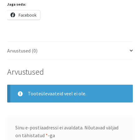
Jaga seda:
Facebook
Arvustused (0)
Arvustused
Tooteülevaateid veel ei ole.
Sinu e-postiaadressi ei avaldata.
Nõutavad väljad
on tähistatud
*
-ga