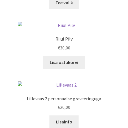
€25,00
Tee valik
product
through
has
€40,00
multiple
variants.
The
Riiul Pilv
options
€
30,00
may
be
Lisa ostukorvi
chosen
on
the
product
page
Lillevaas 2 personaalse graveeringuga
€
20,00
Lisainfo