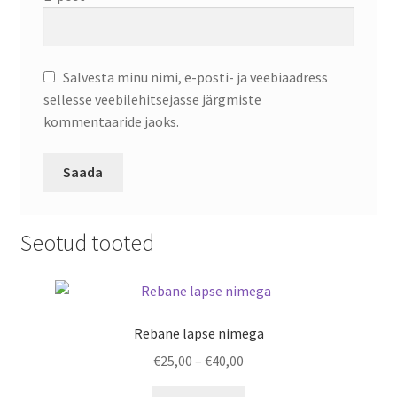
Salvesta minu nimi, e-posti- ja veebiaadress
sellesse veebilehitsejasse järgmiste
kommentaaride jaoks.
Seotud tooted
Rebane lapse nimega
Price
€
25,00
–
€
40,00
range:
This