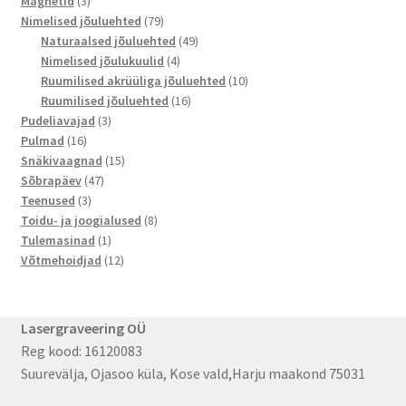
Magnetid
3
toodet
79
Nimelised jõuluehted
79
toodet
49
Naturaalsed jõuluehted
49
4
toodet
Nimelised jõulukuulid
4
toodet
10
Ruumilised akrüüliga jõuluehted
10
16
toodet
Ruumilised jõuluehted
16
3
toodet
Pudeliavajad
3
16
toodet
Pulmad
16
toodet
15
Snäkivaagnad
15
47
toodet
Sõbrapäev
47
3
toodet
Teenused
3
toodet
8
Toidu- ja joogialused
8
1
toodet
Tulemasinad
1
toode
12
Võtmehoidjad
12
toodet
Lasergraveering OÜ
Reg kood: 16120083
Suurevälja, Ojasoo küla, Kose vald,Harju maakond 75031