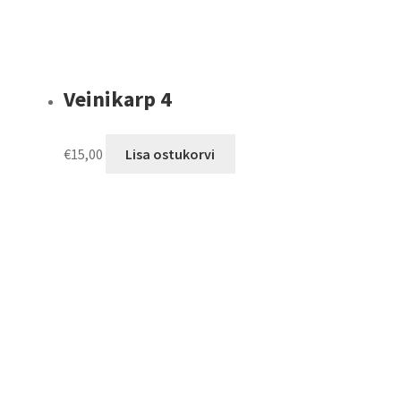
Veinikarp 4
€
15,00
Lisa ostukorvi