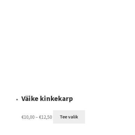
Väike kinkekarp
Price
This
€
10,00
–
€
12,50
Tee valik
range:
product
€10,00
has