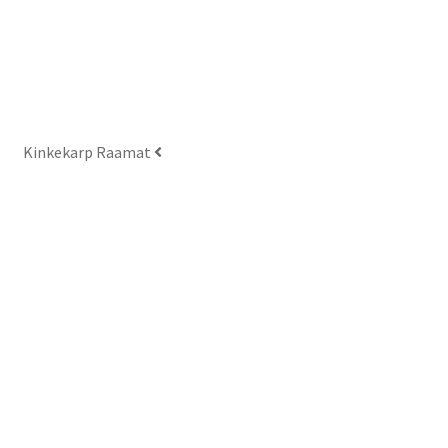
the
product
page
Kinkekarp Raamat