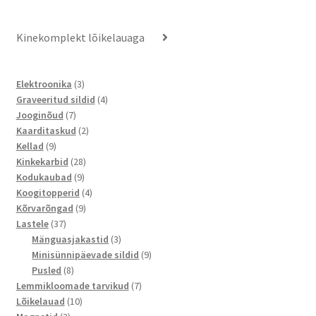
Kinekomplekt lõikelauaga
3
Elektroonika
3
toodet
4
Graveeritud sildid
4
7
toodet
Jooginõud
7
toodet
2
Kaarditaskud
2
9
toodet
Kellad
9
toodet
28
Kinkekarbid
28
9
toodet
Kodukaubad
9
toodet
4
Koogitopperid
4
9
toodet
Kõrvarõngad
9
37
toodet
Lastele
37
toodet
3
Mänguasjakastid
3
toodet
9
Minisünnipäevade sildid
9
8
toodet
Pusled
8
toodet
7
Lemmikloomade tarvikud
7
10
toodet
Lõikelauad
10
3
toodet