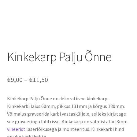
Kinkekarp Palju Õnne
Price
€
9,00
–
€
11,50
range:
Kinkekarp Palju Õnne on dekoratiivne kinkekarp.
€9,00
Kinkekarbi laius 60mm, pikkus 131mm ja kõrgus 180mm.
through
Võimalus graveerida karbi vastasküljele, selleks kirjutage
see graveeringu lahtrisse. Kinkekarp on valmistatud 3mm
€11,50
vineerist
laserlõikusega ja monteeritud. Kinkekarbi hind
on ühe karbi kohta.