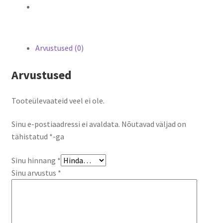
Arvustused (0)
Arvustused
Tooteülevaateid veel ei ole.
Sinu e-postiaadressi ei avaldata.
Nõutavad väljad on
tähistatud
*
-ga
Sinu hinnang
*
Sinu arvustus
*